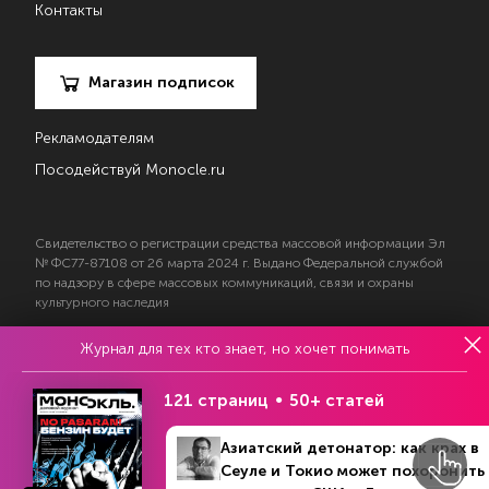
Контакты
Магазин подписок
Рекламодателям
Посодействуй Monocle.ru
Свидетельство о регистрации средства массовой информации Эл
№ ФС77-87108 от 26 марта 2024 г. Выдано Федеральной службой
по надзору в сфере массовых коммуникаций, связи и охраны
культурного наследия
Журнал для тех кто знает, но хочет понимать
© 2017—2026 АНО «Творческий коллектив Эксперт»
Политика конфиденциальности
121 страниц
50+ статей
Условия использования материалов
Согласие на обработку персональных данных
Азиатский детонатор: как крах в
Сеуле и Токио может похоронить