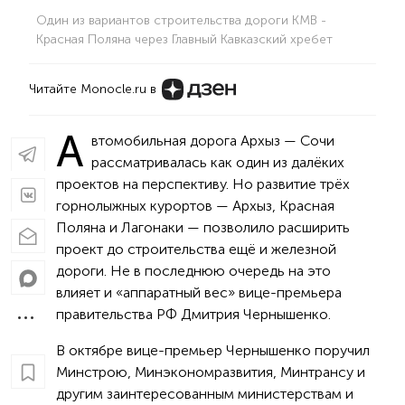
Один из вариантов строительства дороги КМВ -
Красная Поляна через Главный Кавказский хребет
Читайте Monocle.ru в
А
втомобильная дорога Архыз — Сочи
рассматривалась как один из далёких
проектов на перспективу. Но развитие трёх
горнолыжных курортов — Архыз, Красная
Поляна и Лагонаки — позволило расширить
проект до строительства ещё и железной
дороги. Не в последнюю очередь на это
влияет и «аппаратный вес» вице-премьера
правительства РФ Дмитрия Чернышенко.
В октябре вице-премьер Чернышенко поручил
Минстрою, Минэкономразвития, Минтрансу и
другим заинтересованным министерствам и