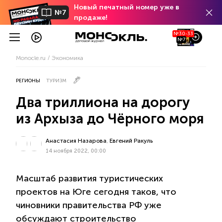
Новый печатный номер уже в
№7
продаже!
№30-33
№7
Monocle.ru
Экономика
РЕГИОНЫ
ТУРИЗМ
Два триллиона на дорогу
из Архыза до Чёрного моря
Анастасия Назарова
,
Евгений Ракуль
14 ноября 2022, 00:00
Масштаб развития туристических
проектов на Юге сегодня таков, что
чиновники правительства РФ уже
обсуждают строительство