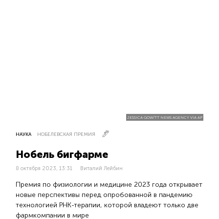
JESSICA GOW/TT NEWS AGENCY VIA AP
НАУКА
НОБЕЛЕВСКАЯ ПРЕМИЯ
Нобель бигфарме
8 октября 2023, 13:31
Виталий Лейбин
Премия по физиологии и медицине 2023 года открывает
новые перспективы перед опробованной в пандемию
технологией РНК-терапии, которой владеют только две
фармкомпании в мире