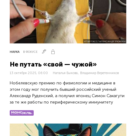
ИТАР-ТАСС/ АЛЕКСАНДР РЮМИН
НАУКА
В ФОКУСЕ
Не путать «свой — чужой»
,
13 октября 2025, 06:00
Наталья Быкова
Владимир Веретенников
Нобелевскую премию по физиологии и медицине в
этом году мог получить бывший российский ученый
Александр Руденский, а получил японец Симон Сакагути
за те же работы по периферическому иммунитету