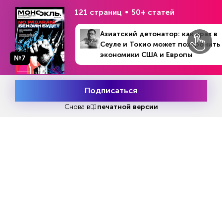
НОВОСТИ ПАРТНЕРОВ
121 страниц
50+ статей
Азиатский детонатор: как крах в
Сеуле и Токио может похоронить
экономики США и Европы
№7
№10-13 (876)
В номере
27 марта - 23 апреля 2023
Подписаться
Еженедельный выпуск №33
Месяц подписки
Попробовать
Репакеры, на выход
бесплатно
Снова в
печатной версии