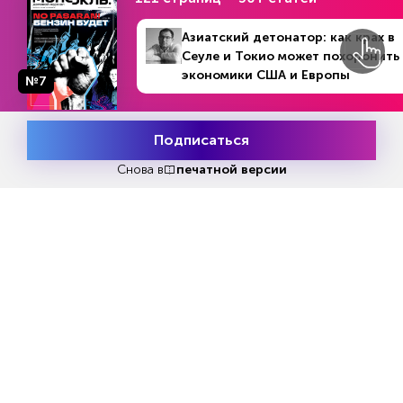
Читать
или
подписаться
№33
Азиатский детонатор: как крах в
Первый месяц бесплатно
Сеуле и Токио может похоронить
экономики США и Европы
№7
ЧИТАЙТЕ ТАКЖЕ
Подписаться
Месяц подписки
Попробовать
бесплатно
Снова в
печатной версии
НОВОСТИ ПАРТНЕРОВ