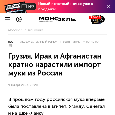
Новый печатный номер уже в
№7
продаже!
№30-33
№7
Monocle.ru
Экономика
ВЭД
ПРОДОВОЛЬСТВЕННЫЙ РЫНОК
ГРУЗИЯ
ИРАК
АФГАНИСТАН
Грузия, Ирак и Афганистан
кратно нарастили импорт
муки из России
9 января 2023, 20:28
В прошлом году российская мука впервые
была поставлена в Египет, Уганду, Сенегал
и на Шри-Ланку