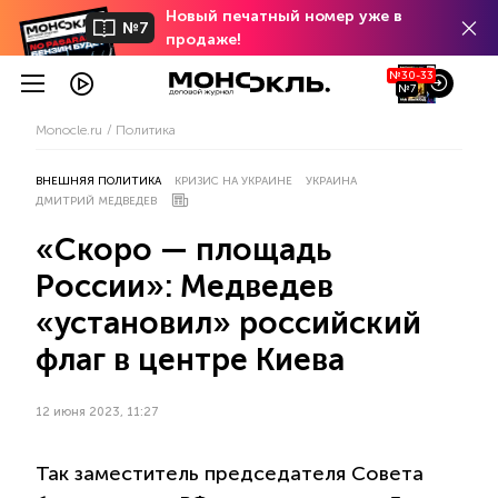
Новый печатный номер уже в
№7
продаже!
№30-33
№7
Monocle.ru
Политика
ВНЕШНЯЯ ПОЛИТИКА
КРИЗИС НА УКРАИНЕ
УКРАИНА
ДМИТРИЙ МЕДВЕДЕВ
«Скоро — площадь
России»: Медведев
«установил» российский
флаг в центре Киева
12 июня 2023, 11:27
Так заместитель председателя Совета