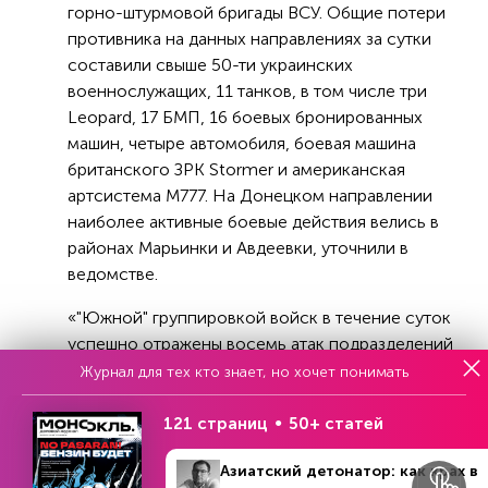
горно-штурмовой бригады ВСУ. Общие потери
противника на данных направлениях за сутки
составили свыше 50-ти украинских
военнослужащих, 11 танков, в том числе три
Leopard, 17 БМП, 16 боевых бронированных
машин, четыре автомобиля, боевая машина
британского ЗРК Stormer и американская
артсистема М777. На Донецком направлении
наиболее активные боевые действия велись в
районах Марьинки и Авдеевки, уточнили в
ведомстве.
«"Южной" группировкой войск в течение суток
успешно отражены восемь атак подразделений
110-й механизированной, 1-й танковой, 59-й
Журнал для тех кто знает, но хочет понимать
мотопехотной и 79-й десантно-штурмовой
бригад ВСУ в направлениях населенных
121 страниц
50+ статей
пунктов Новобахмутовка, Красногоровка,
Азиатский детонатор: как крах в
Первомайское и Марьинка. Вклинений в нашу