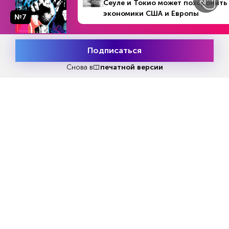
Сеуле и Токио может похоронить
оборону не допущено. В ходе боев
экономики США и Европы
№7
уничтожено до 310-ти украинских
военнослужащих, два танка, две боевые
машины пехоты, две боевые бронированные
Подписаться
Месяц подписки
машины, два автомобиля, три пикапа, две
Попробовать
бесплатно
гаубицы "Мста-Б", а также гаубица Д-30. В
Снова в
печатной версии
районах населенных пунктов Красное и
Ласточкино Донецкой народной республики
уничтожены склады боеприпасов 63-й
мотопехотной и 53-й механизированной
бригад ВСУ», — добавил Конашенков.
По данным Минобороны, на Купянском
направлении в районе Новомлынска
уничтожена украинская диверсионно-
разведывательная группа. Потери противника
составили до 30-ти украинских
военнослужащих, два пикапа, самоходные
артустановки Krab польского производства и