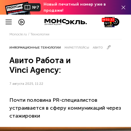
Новый печатный номер уже в
№7
продаже!
№30-33
№7
Monocle.ru
Технологии
ИНФОРМАЦИОННЫЕ ТЕХНОЛОГИИ
МАРКЕТПЛЕЙСЫ
АВИТО
Авито Работа и
Vinci Agency:
7 августа 2025, 11:22
Почти половина PR-специалистов
устраивается в сферу коммуникаций через
стажировки