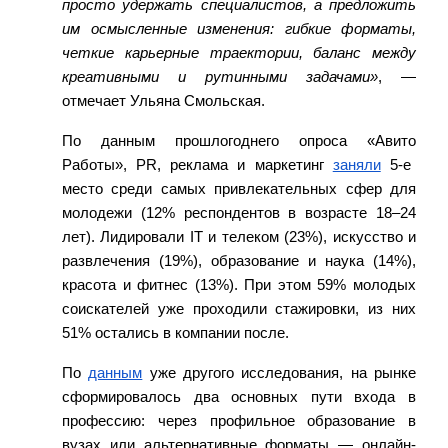
просто удержа
ть специалистов, а предложить
им осмысленные изменения: гибкие форматы,
четкие карьерные траектории, баланс между
креативными и рутинными задачами»
, —
отмечает
Ульяна Смольская
.
По данным прошлогоднего опроса «
Авито
Работы», PR, реклама и маркетинг
заняли
5-е
место среди самых привлекательных сфер для
молодежи (12% респондентов в возрасте 18–24
лет). Лидировали IT и телеком (23%), искусство и
развлечения (19%), образование и наука (14%),
красота и фитнес (13%). При этом 59% молодых
соискателей уже проходил
и стажировки, из них
51% остались в компании после.
По
данным
уже другого исследования, на рынке
сформировалось два ос
новных пути входа в
профессию: через профильное образование в
вузах или альтернативные форматы — онлайн-