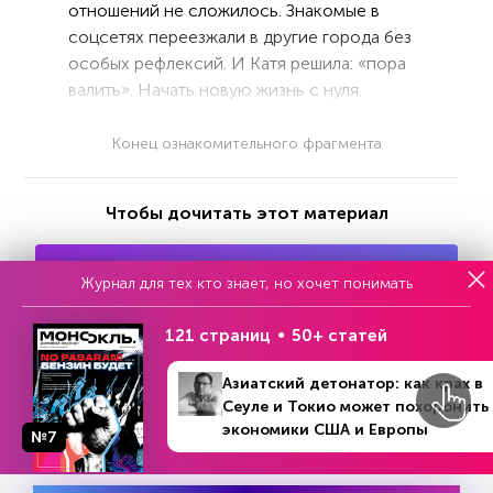
отношений не сложилось. Знакомые в
соцсетях переезжали в другие города без
особых рефлексий. И Катя решила: «пора
валить». Начать новую жизнь с нуля.
Конец ознакомительного фрагмента
Чтобы дочитать этот материал
Подпишитесь
Журнал для тех кто знает, но хочет понимать
От
500
руб/месяц, первый месяц бесплатно
121 страниц
50+ статей
Купите выпуск –
180
руб
Азиатский детонатор: как крах в
Сеуле и Токио может похоронить
Онлайн + pdf. 27 статей. Экономика, политика, финансы,
экономики США и Европы
аналитика и многое другое.
№7
Войдите как подписчик