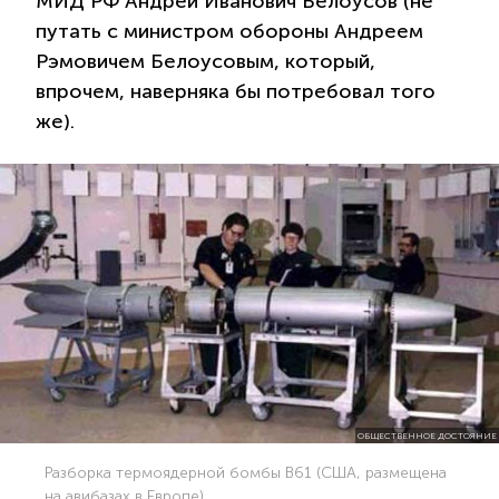
МИД РФ Андрей Иванович Белоусов (не
путать с министром обороны Андреем
Рэмовичем Белоусовым, который,
впрочем, наверняка бы потребовал того
же).
ОБЩЕСТВЕННОЕ ДОСТОЯНИЕ
Разборка термоядерной бомбы B61 (США, размещена
на авибазах в Европе)