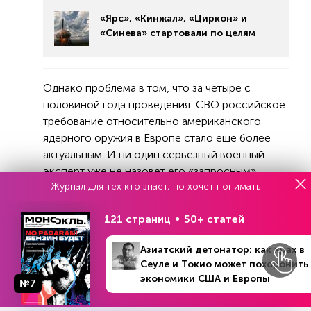
«Ярс», «Кинжал», «Циркон» и
«Синева» стартовали по целям
Однако проблема в том, что за четыре с
половиной года проведения СВО российское
требование относительно американского
ядерного оружия в Европе стало еще более
актуальным. И ни один серьезный военный
эксперт уже не назовет его «запросным».
Журнал для тех кто знает, но хочет понимать
Скорее естественным и необходимым. На это
есть как минимум 5 причин.
121 страниц
50+ статей
Во-первых, ситуация с системой коллективной
безопасности в Европе. На момент 2021 года
Азиатский детонатор: как крах в
Сеуле и Токио может похоронить
ее не было – американцы вышли из ключевых
экономики США и Европы
соглашений в области стратегических
№7
вооружений (того же договора об ограничении