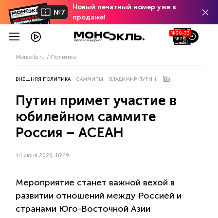
Новый печатный номер уже в
№7
продаже!
№30-33
№7
Monocle.ru
Политика
ВНЕШНЯЯ ПОЛИТИКА
САММИТЫ
ВЛАДИМИР ПУТИН
Путин примет участие в
юбилейном саммите
Россия – АСЕАН
14 июня 2026, 16:49
Мероприятие станет важной вехой в
развитии отношений между Россией и
странами Юго-Восточной Азии