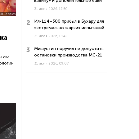
кабину» и дополнительные баки
31 июля 2026, 17:50
LIANCE/TASS
Ил-114–300 прибыл в Бухару для
экстремально жарких испытаний
ака
31 июля 2026, 15:42
Мишустин поручил не допустить
остановки производства МС-21
тика:
ологии.
31 июля 2026, 09:07