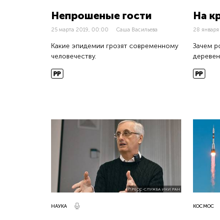
Непрошеные гости
На к
25 марта 2019, 00:00
Саша Васильева
28 января
Какие эпидемии грозят современному
Зачем р
человечеству.
деревен
ПРЕСС-СЛУЖБА ИКИ РАН
НАУКА
КОСМОС