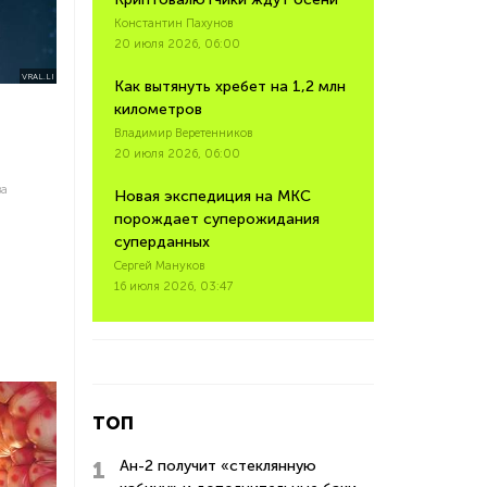
Константин Пахунов
20 июля 2026, 06:00
VRAL.LI
Как вытянуть хребет на 1,2 млн
километров
Владимир Веретенников
20 июля 2026, 06:00
ва
Новая экспедиция на МКС
порождает суперожидания
суперданных
Сергей Мануков
16 июля 2026, 03:47
ТОП
Ан-2 получит «стеклянную