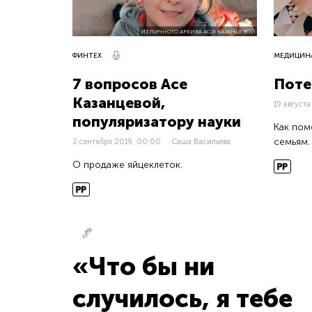
ИЗ ЛИЧНОГО АРХИВА АСИ КАЗАНЦЕВОЙ
ФИНТЕХ
МЕДИЦИН
7 вопросов Асе
Поте
Казанцевой,
19 август
популяризатору науки
Как пом
семьям.
2 сентября 2019, 00:00
Саша Васильева
О продаже яйцеклеток.
«Что бы ни
случилось, я тебе