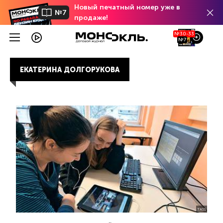
Новый печатный номер уже в
№7
продаже!
№30-33
№7
ЕКАТЕРИНА ДОЛГОРУКОВА
TASS