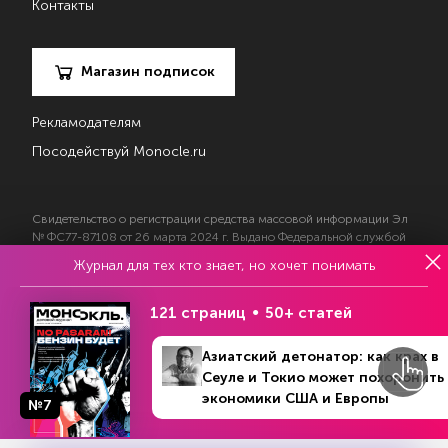
Контакты
Магазин подписок
Рекламодателям
Посодействуй Monocle.ru
Свидетельство о регистрации средства массовой информации Эл
№ ФС77-87108 от 26 марта 2024 г. Выдано Федеральной службой
по надзору в сфере массовых коммуникаций, связи и охраны
Журнал для тех кто знает, но хочет понимать
культурного наследия
121 страниц
50+ статей
© 2017—2026 АНО «Творческий коллектив Эксперт»
Азиатский детонатор: как крах в
Политика конфиденциальности
Условия использования материалов
Сеуле и Токио может похоронить
Согласие на обработку персональных данных
экономики США и Европы
№7
№ Online version ()
В номере
6 - 12 апреля 2020