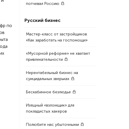
 и
потчевал Россию
Русский бизнес
ифр по
ов
Мастер-класс от застройщиков
рыта
«Как заработать на госпомощи»
года
их
«Мусорной реформе» не хватает
привлекательности
Нерентабельный бизнес на
суицидальных зверьках
Бескабинное безлюдье
Изящный «взломщик» для
покладистых хакеров
Полюбите нас убыточными