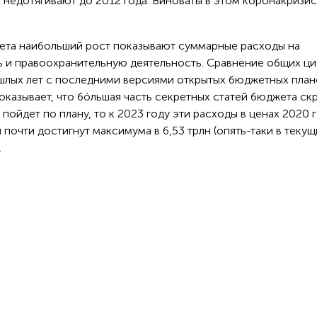
 недотягивают до 2012 года. Виноваты в этом коронакризис
ета наибольший рост показывают суммарные расходы на
 и правоохранительную деятельность. Сравнение общих ц
лых лет с последними версиями открытых бюджетных план
оказывает, что бóльшая часть секретных статей бюджета ск
 пойдет по плану, то к 2023 году эти расходы в ценах 2020 
и почти достигнут максимума в 6,53 трлн (опять-таки в текущ
.