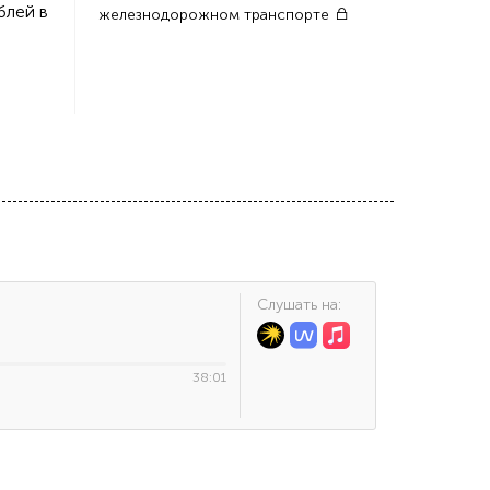
блей в
железнодорожном транспорте
Cлушать на:
38:01