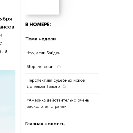
оября
В НОМЕРЕ:
ансов
н
Тема недели
е
, в
Что, если Байден
Stop the count!
Перспектива судебных исков
Дональда Трампа
«Америка действительно очень
расколотая страна»
Главная новость