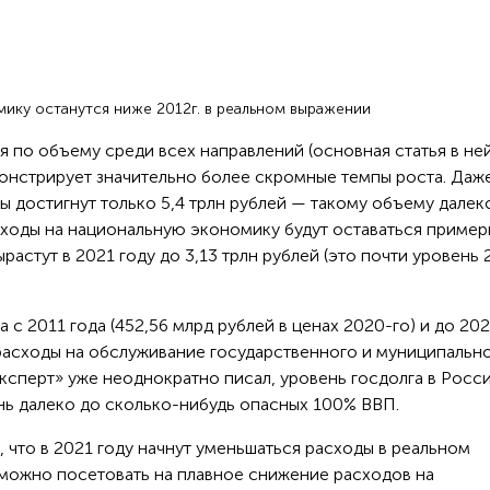
мику останутся ниже 2012г. в реальном выражении
я по объему среди всех направлений (основная статья в не
онстрирует значительно более скромные темпы роста. Даже
ды достигнут только 5,4 трлн рублей — такому объему далек
сходы на национальную экономику будут оставаться пример
ырастут в 2021 году до 3,13 трлн рублей (это почти уровень 
с 2011 года (452,56 млрд рублей в ценах 2020-го) и до 20
 расходы на обслуживание государственного и муниципальн
«Эксперт» уже неоднократно писал, уровень госдолга в Росс
нь далеко до сколько-нибудь опасных 100% ВВП.
, что в 2021 году начнут уменьшаться расходы в реальном
 можно посетовать на плавное снижение расходов на