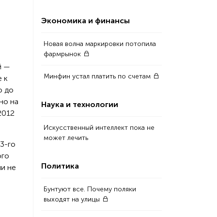
Экономика и финансы
Новая волна маркировки потопила
фармрынок
й —
Минфин устал платить по счетам
 к
о до
но на
Наука и технологии
2012
Искусственный интеллект пока не
может лечить
23-го
ого
Политика
ии не
Бунтуют все. Почему поляки
выходят на улицы