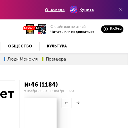
Купить
О номере
Онлайн или печатный
№30-33
№7
Войти
Читать
или
подписаться
ОБЩЕСТВО
КУЛЬТУРА
Люди Монокля
Премьера
№46 (1184)
ет
9 ноября 2020 - 15 ноября 2020