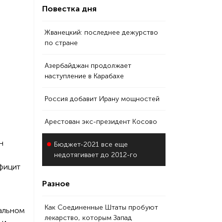
Повестка дня
Жванецкий: последнее дежурство
по стране
Азербайджан продолжает
наступление в Карабахе
Россия добавит Ирану мощностей
Арестован экс-президент Косово
н
Бюджет-2021 все еще
недотягивает до 2012-го
ефицит
Разное
Как Соединенные Штаты пробуют
еальном
лекарство, которым Запад