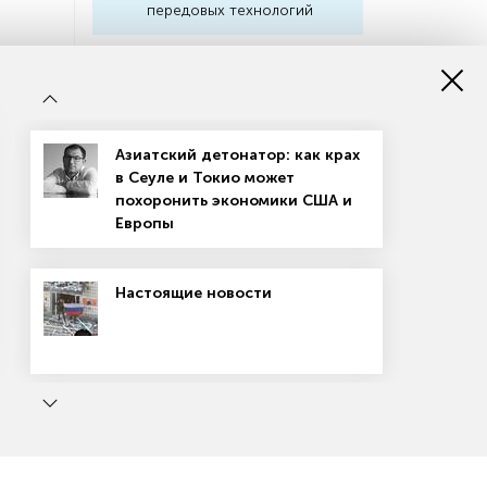
передовых технологий
Индикаторы
Неделю растем, неделю
снижаемся
Азиатский детонатор: как крах
в Сеуле и Токио может
В фокусе инвесторов —
похоронить экономики США и
корпоративный долг
Европы
ВВП РФ компенсировал больше
Настоящие новости
половины кризисного спада
ь
Маркетплейсы: вход не для всех