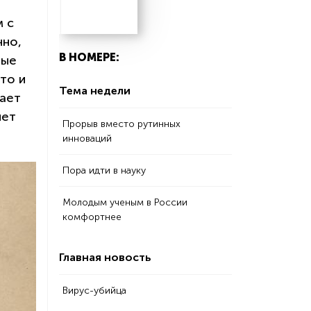
м с
нно,
В НОМЕРЕ:
вые
то и
Тема недели
тает
лет
Прорыв вместо рутинных
инноваций
Пора идти в науку
Молодым ученым в России
комфортнее
Главная новость
Вирус-убийца