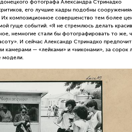
 донецкого фотографа Александра Стринадко
критиков, его лучшие кадры подобны сооружения
. Их композиционное совершенство тем более це
мой гуще событий. «Я не стремлюсь делать краси
ное, немногие стали бы фотографировать то же, ч
красоту». И сейчас Александр Стринадко предпочи
 камерами — «лейками» и «никонами», за сорок 
е модели.