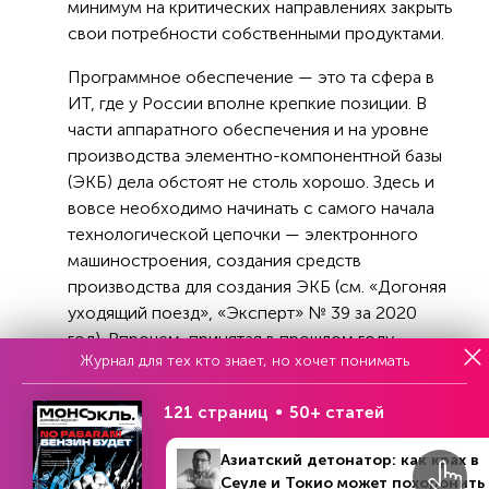
минимум на критических направлениях закрыть
свои потребности собственными продуктами.
Программное обеспечение — это та сфера в
ИТ, где у России вполне крепкие позиции. В
части аппаратного обеспечения и на уровне
производства элементно-компонентной базы
(ЭКБ) дела обстоят не столь хорошо. Здесь и
вовсе необходимо начинать с самого начала
технологической цепочки — электронного
машиностроения, создания средств
производства для создания ЭКБ (см. «Догоняя
уходящий поезд», «Эксперт» № 39 за 2020
год). Впрочем, принятая в прошлом году
Журнал для тех кто знает, но хочет понимать
Стратегия развития электронной
промышленности до 2030 года все это
121 страниц
50+ статей
предполагает, а планируемые для реализации
стратегии инвестиции исчисляются сотнями
Азиатский детонатор: как крах в
миллиардов рублей.
Сеуле и Токио может похоронить