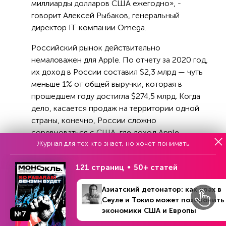
миллиарды долларов США ежегодно», -
говорит Алексей Рыбаков, генеральный
директор IT-компании Omega.
Российский рынок действительно
немаловажен для Apple. По отчету за 2020 год,
их доход в России составил $2,3 млрд — чуть
меньше 1% от общей выручки, которая в
прошедшем году достигла $274,5 млрд. Когда
дело, касается продаж на территории одной
страны, конечно, России сложно
соревноваться с США, где доход Apple
Журнал для тех кто знает, но хочет понимать
составил $27 млрд, но все же РФ представляет
собой важную часть от общего европейского
121 страниц
50+ статей
рынка. Выручка в Европе в прошлом году
достигла $68 млрд.
Азиатский детонатор: как крах в
Сеуле и Токио может похоронить
«Ничего личного — только бизнес», - говорит
экономики США и Европы
Денис Бурлаков, генеральный директор
№7
Информационные технологии
RBK.money. «Все компании, которым важен