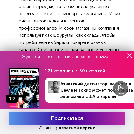
онлайн-продаж, но в том числе успешно
развивает свои стационарные магазины. У них
очень высокая доля клиентов-
профессионалов. И свои магазины компания
использует как шоурумы, как склады, чтобы
потребители выбирали товары в разных
каналах. Сейчас они нашли баланс и успешно
конкурируют с Amazon.
Журнал для тех кто знает, но хочет понимать
121 страниц
50+ статей
Ремонт не остановить
Азиатский детонатор: как крах в
— Расскажите, каких поставщиков вы
Сеуле и Токио может похоронить
ищете?
экономики США и Европы
№7
№29 (1215)
В номере
— У нас существует определенный микс: есть
12 - 18 июля 2021
федеральные поставщики, готовые поставлять
Подписаться
Месяц подписки
продукцию на наши склады-распределители
Попробовать
бесплатно
или напрямую в магазины, и есть локальные
Снова в
печатной версии