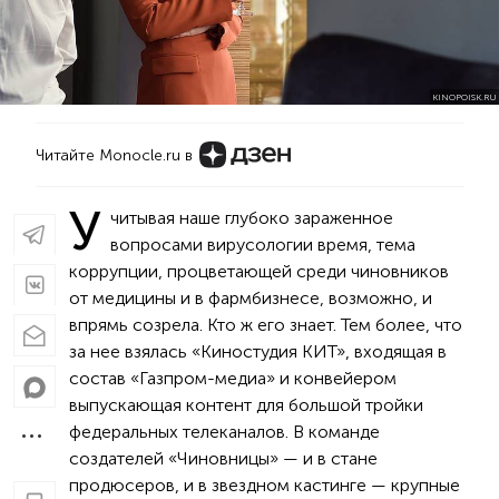
KINOPOISK.RU
Читайте Monocle.ru в
У
читывая наше глубоко зараженное
вопросами вирусологии время, тема
коррупции, процветающей среди чиновников
от медицины и в фармбизнесе, возможно, и
впрямь созрела. Кто ж его знает. Тем более, что
за нее взялась «Киностудия КИТ», входящая в
состав «Газпром-медиа» и конвейером
выпускающая контент для большой тройки
федеральных телеканалов. В команде
создателей «Чиновницы» — и в стане
продюсеров, и в звездном кастинге — крупные