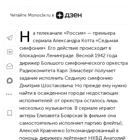
Читайте Monocle.ru в
Н
а телеканале «Россия» — премьера
сериала Александра Котта «Седьмая
симфония». Его действие происходит в
блокадном Ленинграде. Весной 1942 года
дирижер Большого симфонического оркестра
Радиокомитета Карл Элиасберг получает
задание исполнить Седьмую симфонию
Дмитрия Шостаковича. Но прежде ему нужно
найти в осажденном городе недостающих
исполнителей: от оркестра осталось лишь
несколько музыкантов. В сериале играют
актеры Елизавета Боярская (в фильме она
самостоятельно исполняет партию флейты),
Алексей Кравченко (откомандированный в
помощь дирижеру лейтенант НКВД Анатолий