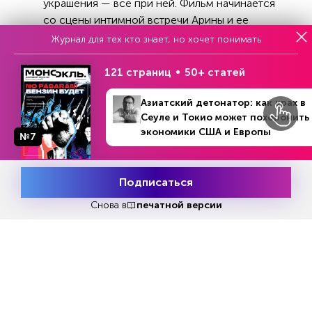
украшения — всё при ней. Фильм начинается
со сцены интимной встречи Арины и ее
любовника Павла: актер Максим Виторган,
Журнал для тех кто знает, но хочет понимать
кажется, подзастрял в амплуа холеного
слизняка-подкаблучника. Он работает в том же
121 страниц
50+ статей
ведомстве и тайно лоббирует интересы
Азиатский детонатор: как крах в
крупнейшего фармацевтического предприятия
Сеуле и Токио может похоронить
региона.
экономики США и Европы
№7
№46 (1229)
В номере
8 - 14 ноября 2021
Подписаться
Месяц подписки
Попробовать
бесплатно
Снова в
печатной версии