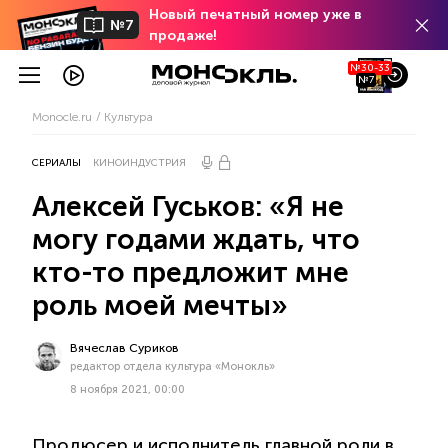
Новый печатный номер уже в
№7
продаже!
№30-33
№7
Monocle.ru
Культура
СЕРИАЛЫ
КИНОИНДУСТРИЯ
Алексей Гуськов: «Я не
могу годами ждать, что
кто-то предложит мне
роль моей мечты»
Вячеслав Суриков
редактор отдела культура «Монокль»
8 ноября 2021, 00:00
Продюсер и исполнитель главной роли в