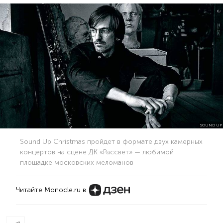
SOUND UP
Sound Up Christmas пройдет в формате двух камерных
концертов на сцене ДК «Рассвет» — любимой
площадке московских меломанов
Читайте Monocle.ru в