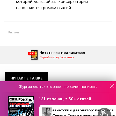
который Большой зал консерватории
наполняется громом оваций.
Реклама
Читать
или
подписаться
№33
Первый месяц бесплатно
ЧИТАЙТЕ ТАКЖЕ
Журнал для тех кто знает, но хочет понимать
121 страниц
50+ статей
Азиатский детонатор: как крах в
Еженедельный выпуск №33
Сеуле и Токио может похоронить