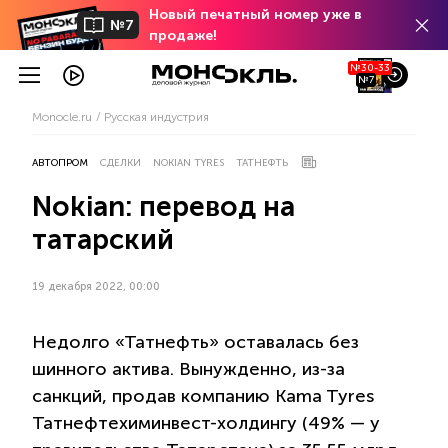
Новый печатный номер уже в
№7
продаже!
№30-33
№7
Monocle.ru
Русская индустрия
АВТОПРОМ
СДЕЛКИ
NOKIAN TYRES
ТАТНЕФТЬ
Nokian: перевод на
татарский
19 декабря 2022, 00:00
Недолго «Татнефть» оставалась без
шинного актива. Вынужденно, из-за
санкций, продав компанию Kama Tyres
Татнефтехиминвест-холдингу (49% — у