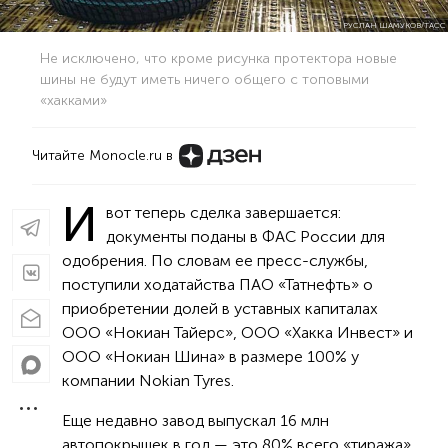
РУСЛАН ШАМУКОВ/ТАСС
Не исключено, что кроме рисунка протектора новые
шины не будут иметь ничего общего с топовыми
«хакками»
Читайте Monocle.ru в
И
вот теперь сделка завершается:
документы поданы в ФАС России для
одобрения. По словам ее пресс-службы,
поступили ходатайства ПАО «Татнефть» о
приобретении долей в уставных капиталах
ООО «Нокиан Тайерс», ООО «Хакка Инвест» и
ООО «Нокиан Шина» в размере 100% у
компании Nokian Tyres.
Еще недавно завод выпускал 16 млн
автопокрышек в год — это 80% всего «тиража»