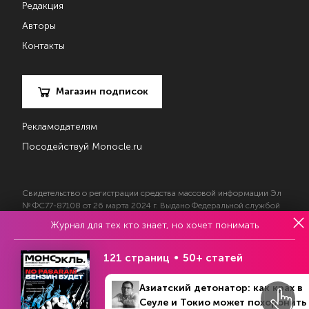
Редакция
Авторы
Контакты
Магазин подписок
Рекламодателям
Посодействуй Monocle.ru
Свидетельство о регистрации средства массовой информации Эл
№ ФС77-87108 от 26 марта 2024 г. Выдано Федеральной службой
по надзору в сфере массовых коммуникаций, связи и охраны
Журнал для тех кто знает, но хочет понимать
культурного наследия
121 страниц
50+ статей
© 2017—2026 АНО «Творческий коллектив Эксперт»
Азиатский детонатор: как крах в
Политика конфиденциальности
Условия использования материалов
Сеуле и Токио может похоронить