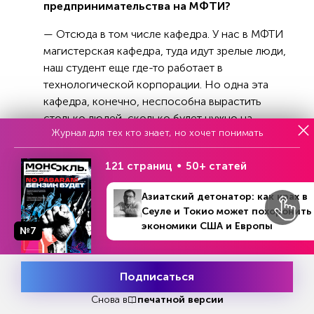
предпринимательства на МФТИ?
— Отсюда в том числе кафедра. У нас в МФТИ
магистерская кафедра, туда идут зрелые люди,
наш студент еще где-то работает в
технологической корпорации. Но одна эта
кафедра, конечно, неспособна вырастить
столько людей, сколько будет нужно на
Журнал для тех кто знает, но хочет понимать
высокотехнологичных рынках. Мы будем
делиться этим опытом с университетами, да и
121 страниц
50+ статей
в самом МФТИ эту деятельность
масштабировать.
Азиатский детонатор: как крах в
Сеуле и Токио может похоронить
Вот на цифрах о росте рынков. Российский
экономики США и Европы
рынок кибербезопасности по итогам 2021 года
№7
№23 (1300)
В номере
составлял около 150 миллиардов рублей, при
5 - 11 июня 2023
этом до 50 процентов вендорской выручки
Подписаться
приходилось на иностранные решения. В 2022
Месяц подписки
Попробовать
году рынок мог превысить 180 миллиардов, а
бесплатно
Снова в
печатной версии