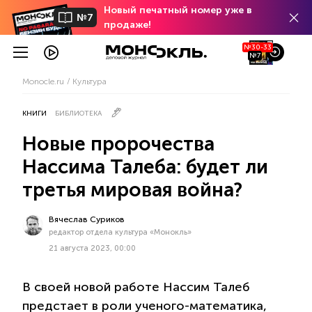
Новый печатный номер уже в
№7
продаже!
№30-33
№7
Monocle.ru
Культура
КНИГИ
БИБЛИОТЕКА
Новые пророчества
Нассима Талеба: будет ли
третья мировая война?
Вячеслав Суриков
редактор отдела культура «Монокль»
21 августа 2023, 00:00
В cвоей новой работе Нассим Талеб
предстает в роли ученого-математика,