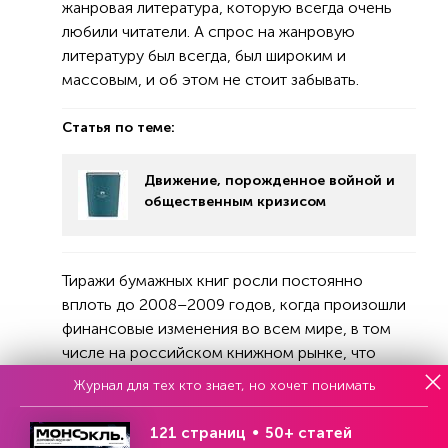
жанровая литература, которую всегда очень
любили читатели. А спрос на жанровую
литературу был всегда, был широким и
массовым, и об этом не стоит забывать.
Статья по теме:
Движение, порожденное войной и
общественным кризисом
Тиражи бумажных книг росли постоянно
вплоть до 2008–2009 годов, когда произошли
финансовые изменения во всем мире, в том
числе на российском книжном рынке, что
привело к серьезному повышению цен на нем
Журнал для тех кто знает, но хочет понимать
— целый пласт литературы оказался дорогим
для широкого круга читателей. В этот момент
121 страниц
50+ статей