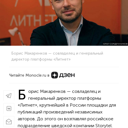
ОЛЕГ СЕРДЕЧНИКОВ
Борис Макаренков — совладелец и генеральный
директор платформы «Литнет»
Читайте Monocle.ru в
Б
орис Макаренков — совладелец и
генеральный директор платформы
«Литнет», крупнейшей в России площадки для
публикаций произведений независимых
авторов. До этого он возглавлял российское
подразделение шведской компании Storytel.