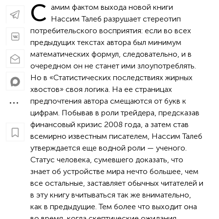
С
амим фактом выхода новой книги
Нассим Талеб разрушает стереотип
потребительского восприятия: если во всех
предыдущих текстах автора был минимум
математических формул, следовательно, и в
очередном он не станет ими злоупотреблять.
Но в «Статистических последствиях жирных
хвостов» своя логика. На ее страницах
предпочтения автора смещаются от букв к
цифрам. Побывав в роли трейдера, предсказав
финансовый кризис 2008 года, а затем став
всемирно известным писателем, Нассим Талеб
утверждается еще водной роли — ученого.
Статус человека, сумевшего доказать, что
знает об устройстве мира нечто большее, чем
все остальные, заставляет обычных читателей и
в эту книгу вчитываться так же внимательно,
как в предыдущие. Тем более что выходит она
во время, когда скептические ожидания