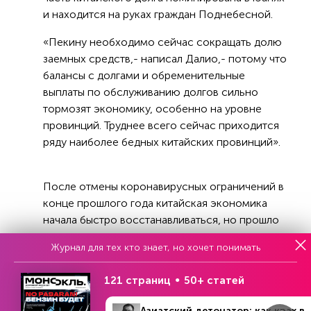
и находится на руках граждан Поднебесной.
«Пекину необходимо сейчас сокращать долю
заемных средств,- написал Далио,- потому что
балансы с долгами и обременительные
выплаты по обслуживанию долгов сильно
тормозят экономику, особенно на уровне
провинций. Труднее всего сейчас приходится
ряду наиболее бедных китайских провинций».
После отмены коронавирусных ограничений в
конце прошлого года китайская экономика
начала быстро восстанавливаться, но прошло
совсем немного времени и темпы
Журнал для тех кто знает, но хочет понимать
восстановления начали замедляться. Пекин
уже несколько месяцев пытается ускорить
121 страниц
50+ статей
восстановление экономики, но особыми
успехами пока похвастаться не может. По
Азиатский детонатор: как крах в