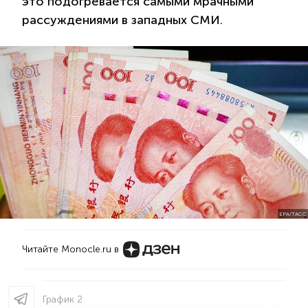
это подогревается самыми мрачными
рассуждениями в западных СМИ.
EPA/ТАСС
Читайте Monocle.ru в
График 2