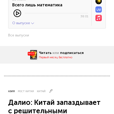
Всего лишь математика
38:01
О выпуске
Все выпуски
Читать
или
подписаться
№33
Первый месяц бесплатно
АЗИЯ
РОСТ КИТАЯ
КИТАЙ
Далио: Китай запаздывает
с решительными