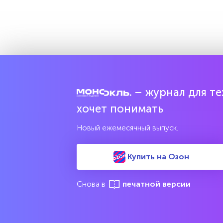
– журнал для тех
хочет понимать
Новый ежемесячный выпуск.
Купить на Озон
Снова в
печатной версии