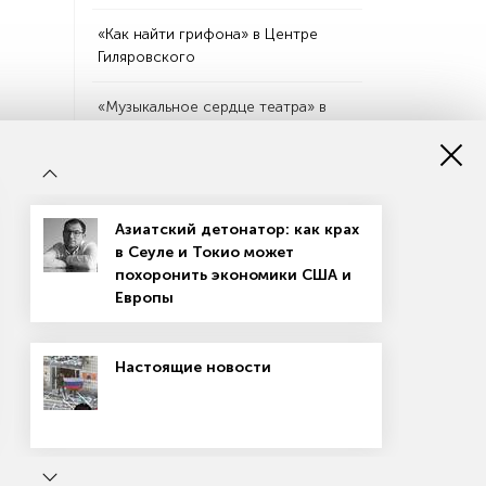
«Как найти грифона» в Центре
Гиляровского
«Музыкальное сердце театра» в
Кемерове, Новокузнецке и
Прокопьевске
«Лев Бородулин. Предугадать
момент» в Еврейском музее и
Азиатский детонатор: как крах
центре толерантности
в Сеуле и Токио может
похоронить экономики США и
«Ночь Чайковского» в Клину
Европы
Книги
Настоящие новости
Конец истории не состоялся
Специальный доклад