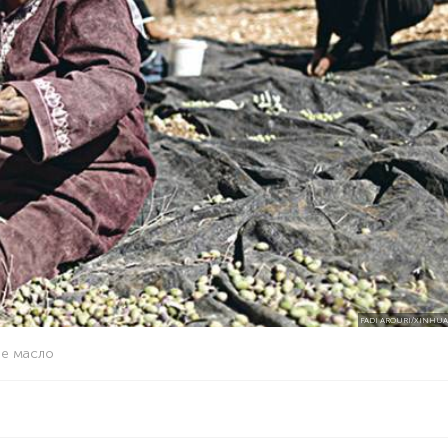
FADI AROURI/XINHU
ое масло