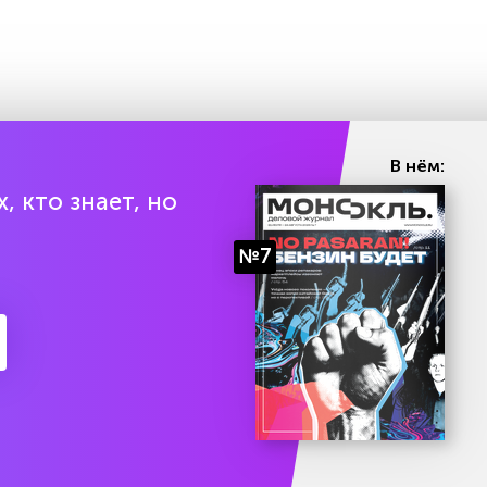
В нём:
, кто знает, но
№7