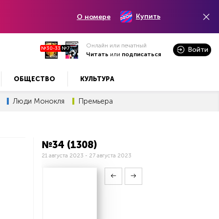
Купить
О номере
Онлайн или печатный
№30-33
№7
Войти
Читать
или
подписаться
ОБЩЕСТВО
КУЛЬТУРА
Люди Монокля
Премьера
№34 (1308)
21 августа 2023 - 27 августа 2023