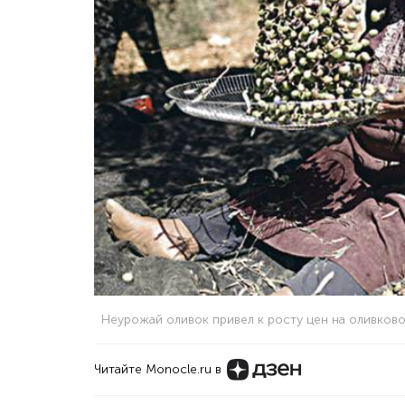
Неурожай оливок привел к росту цен на оливков
Читайте Monocle.ru в