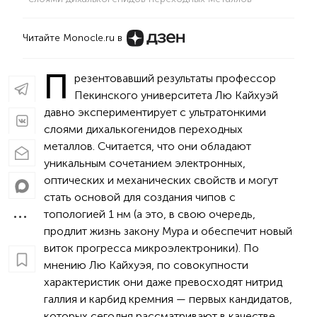
Читайте Monocle.ru в
П
резентовавший результаты профессор
Пекинского университета Лю Кайхуэй
давно экспериментирует с ультратонкими
слоями дихалькогенидов переходных
металлов. Считается, что они обладают
уникальным сочетанием электронных,
оптических и механических свойств и могут
стать основой для создания чипов с
топологией 1 нм (а это, в свою очередь,
продлит жизнь закону Мура и обеспечит новый
виток прогресса микроэлектроники). По
мнению Лю Кайхуэя, по совокупности
характеристик они даже превосходят нитрид
галлия и карбид кремния — первых кандидатов,
которых сегодня рассматривают в качестве