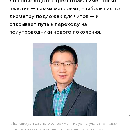
до производства трехсотмиллиметровых
пластин — самых массовых, наибольших по
диаметру подложек для чипов — и
открывает путь к переходу на
полупроводники нового поколения.
Лю Кайхуэй давно экспериментирует с ультратонкими
слоями дихалькогенидов переходных металлов