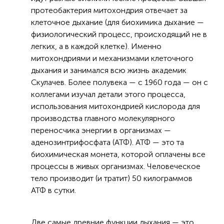
протеобактерия митохондрия отвечает за
клеточное дыхание (для биохимика дыхание —
физиологический процесс, происходящий не в
легких, а в каждой клетке). Именно
митохондриями и механизмами клеточного
дыхания и занимался всю жизнь академик
Скулачев. Более полувека — с 1960 года — он с
коллегами изучал детали этого процесса,
использования митохондрией кислорода для
производства главного молекулярного
переносчика энергии в организмах —
аденозинтрифосфата (АТФ). АТФ — это та
биохимическая монета, которой оплачены все
процессы в живых организмах. Человеческое
тело производит (и тратит) 50 килограммов
АТФ в сутки.
Две самые древние функции дыхания — это