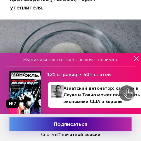
утеплителя.
Журнал для тех кто знает, но хочет понимать
121 страниц
50+ статей
Азиатский детонатор: как крах в
Сеуле и Токио может похоронить
VK.COM/KRASNOYARSK.SCIENCE
экономики США и Европы
№7
№36 (1310)
В номере
Читайте Monocle.ru в
4 - 10 сентября 2023
Подписаться
Месяц подписки
Попробовать
бесплатно
Снова в
печатной версии