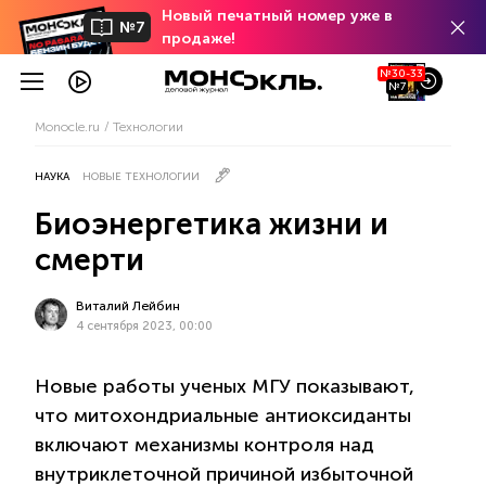
Новый печатный номер уже в
№7
продаже!
№30-33
№7
Monocle.ru
Технологии
НАУКА
НОВЫЕ ТЕХНОЛОГИИ
Биоэнергетика жизни и
смерти
Виталий Лейбин
4 сентября 2023, 00:00
Новые работы ученых МГУ показывают,
что митохондриальные антиоксиданты
включают механизмы контроля над
внутриклеточной причиной избыточной