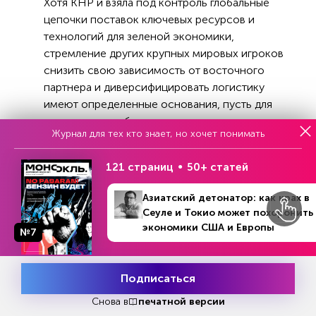
Хотя КНР и взяла под контроль глобальные
цепочки поставок ключевых ресурсов и
технологий для зеленой экономики,
стремление других крупных мировых игроков
снизить свою зависимость от восточного
партнера и диверсифицировать логистику
имеют определенные основания, пусть для
этого и понадобится как минимум
Журнал для тех кто знает, но хочет понимать
десятилетие. По мнению экспертов, китайский
феномен доминирования на рынке зеленых
121 страниц
50+ статей
технологий и сырья связан не столько с
географическим положением, сколько с
Азиатский детонатор: как крах в
успешной промышленной политикой, а
Сеуле и Токио может похоронить
следовательно, шанс выбиться в лидеры есть и
экономики США и Европы
№7
№36 (1310)
у других стран.
В номере
4 - 10 сентября 2023
Во время пандемии и после нее мир уже
Подписаться
столкнулся с последствиями выстраивания
Месяц подписки
Попробовать
«тесных и узких» цепочек поставок. Одно из
бесплатно
Снова в
печатной версии