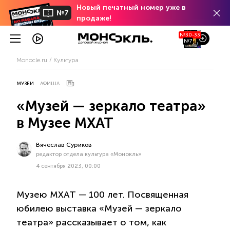
Новый печатный номер уже в
№7
продаже!
№30-33
№7
Monocle.ru
Культура
МУЗЕИ
АФИША
«Музей — зеркало театра»
в Музее МХАТ
Вячеслав Суриков
редактор отдела культура «Монокль»
4 сентября 2023, 00:00
Музею МХАТ — 100 лет. Посвященная
юбилею выставка «Музей — зеркало
театра» рассказывает о том, как