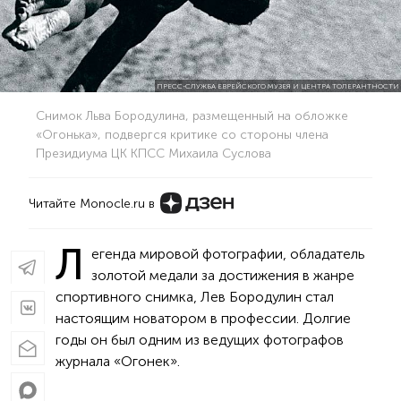
ПРЕСС-СЛУЖБА ЕВРЕЙСКОГО МУЗЕЯ И ЦЕНТРА ТОЛЕРАНТНОСТИ
Снимок Льва Бородулина, размещенный на обложке
«Огонька», подвергся критике со стороны члена
Президиума ЦК КПСС Михаила Суслова
Читайте Monocle.ru в
Л
егенда мировой фотографии, обладатель
золотой медали за достижения в жанре
спортивного снимка, Лев Бородулин стал
настоящим новатором в профессии. Долгие
годы он был одним из ведущих фотографов
журнала «Огонек».