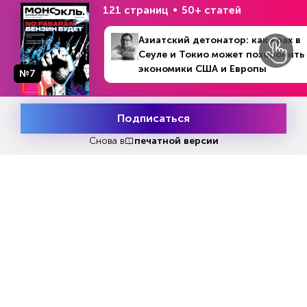
121 страниц
50+ статей
Азиатский детонатор: как крах в
Сеуле и Токио может похоронить
экономики США и Европы
№7
№36 (1310)
В номере
4 - 10 сентября 2023
Подписаться
Месяц подписки
Попробовать
бесплатно
Снова в
печатной версии
Попробовать бесплатно
Читать за 180 руб