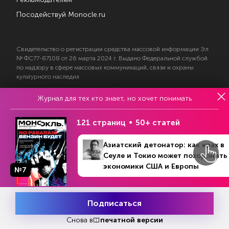
Посодействуй Monocle.ru
Свидетельство о регистрации средства массовой информации Эл
№ ФС77-87108 от 26 марта 2024 г. Выдано Федеральной службой
по надзору в сфере массовых коммуникаций, связи и охраны
культурного наследия
Журнал для тех кто знает, но хочет понимать
© 2017—2026 АНО «Творческий коллектив Эксперт»
Политика конфиденциальности
121 страниц
50+ статей
Условия использования материалов
Согласие на обработку персональных данных
Азиатский детонатор: как крах в
Сеуле и Токио может похоронить
экономики США и Европы
№7
На информационном ресурсе применяются
Подписаться
рекомендательные технологии
Снова в
печатной версии