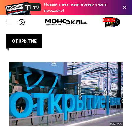
Новый печатный номер уже в
№7
продаже!
№30-33
№7
ОТКРЫТИЕ
РБК/ТАСС