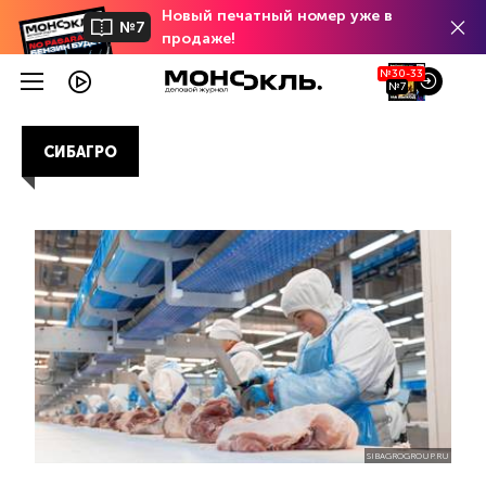
Новый печатный номер уже в
№7
продаже!
№30-33
№7
СИБАГРО
SIBAGROGROUP.RU