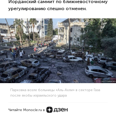
Иорданский саммит по ближневосточному
урегулированию спешно отменен.
GETTYIMAGES
Парковка возле больницы «Аль-Ахли» в секторе Газа
после якобы израильского удара
Читайте Monocle.ru в