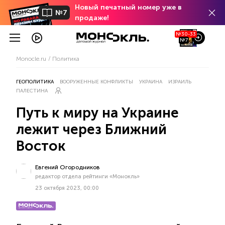
Новый печатный номер уже в
№7
продаже!
№30-33
№7
Monocle.ru
Политика
ГЕОПОЛИТИКА
ВООРУЖЕННЫЕ КОНФЛИКТЫ
УКРАИНА
ИЗРАИЛЬ
ПАЛЕСТИНА
Путь к миру на Украине
лежит через Ближний
Восток
Евгений Огородников
редактор отдела рейтинги «Монокль»
23 октября 2023, 00:00