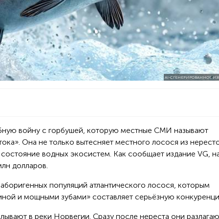
AI-СГЕНЕРИРОВАННОЕ И
бную войну с горбушей, которую местные СМИ называют
тока». Она не только вытесняет местного лосося из нерест
на состояние водных экосистем. Как сообщает издание VG, н
млн долларов.
аборигенных популяций атлантического лосося, которым
пиной и мощными зубами» составляет серьёзную конкуренц
плывают в реки Норвегии. Сразу после нереста они разлагаю