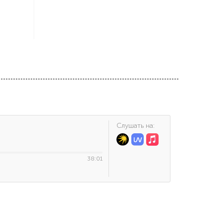
Cлушать на:
38:01