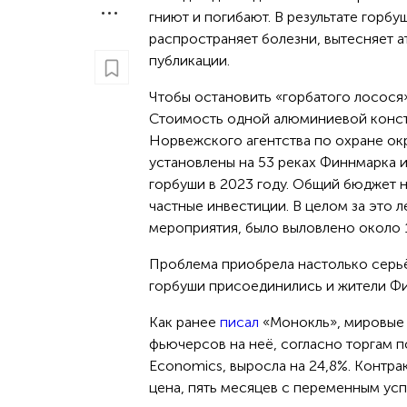
гниют и погибают. В результате горб
распространяет болезни, вытесняет а
публикации.
Чтобы остановить «горбатого лосося»
Стоимость одной алюминиевой констр
Норвежского агентства по охране ок
установлены на 53 реках Финнмарка и
горбуши в 2023 году. Общий бюджет н
частные инвестиции. В целом за это 
мероприятия, было выловлено около 1
Проблема приобрела настолько серьё
горбуши присоединились и жители Ф
Как ранее
писал
«Монокль», мировые ц
фьючерсов на неё, согласно торгам по
Economics, выросла на 24,8%. Контрак
цена, пять месяцев с переменным усп