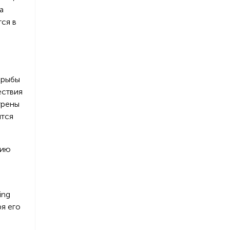
а
тся в
 рыбы
ествия
трены
ятся
нию
ing
ря его