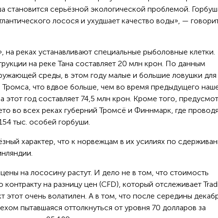
уша становится серьёзной экологической проблемой. Горбуш
тлантического лосося и ухудшает качество воды», — говори
, на реках устанавливают специальные рыболовные клетки.
укции на реке Тана составляет 20 млн крон. По данным
ружающей среды, в этом году малые и большие ловушки для
 Тромса, что вдвое больше, чем во время предыдущего наш
а этот год составляет 74,5 млн крон. Кроме того, предусмо
лето во всех реках губерний Тромсё и Финнмарк, где провод
54 тыс. особей горбуши.
зный характер, что к норвежцам в их усилиях по сдержива
инляндии.
ены на лососину растут. И дело не в том, что стоимость
 контракту на разницу цен (CFD), который отслеживает Trad
т этот очень волатилен. А в том, что после середины декаб
ехом пытавшаяся оттолкнуться от уровня 70 долларов за