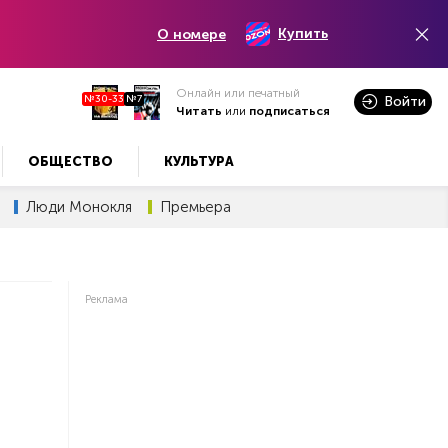
Купить
О номере
Онлайн или печатный
№30-33
№7
Войти
Читать
или
подписаться
ОБЩЕСТВО
КУЛЬТУРА
Люди Монокля
Премьера
Реклама