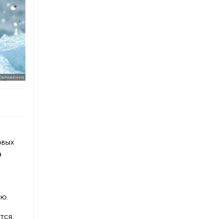
ЗОБРАЖЕНИЕ
овых
а
ию.
тся,