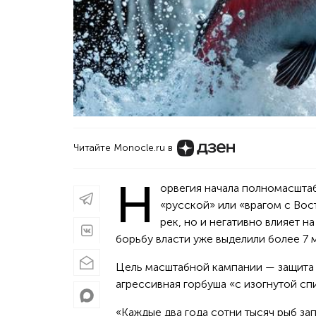
Читайте Monocle.ru в
Н
орвегия начала полномасшта
«русской» или «врагом с Вос
рек, но и негативно влияет 
борьбу власти уже выделили более 7 
Цель масштабной кампании — защита 
агрессивная горбуша «с изогнутой с
«Каждые два года сотни тысяч рыб за