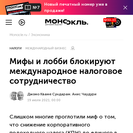
Новый печатный номер уже в
№7
продаже!
№30-33
№7
Monocle.ru
Экономика
НАЛОГИ
МЕЖДУНАРОДНЫЙ БИЗНЕС
Мифы и лобби блокируют
международное налоговое
сотрудничество
Джомо Кваме Сундарам
,
Анис Чаудури
19 июля 2021, 00:00
Слишком многие проглотили миф о том,
что снижение корпоративного
подоходного налога (КПН) до единого в