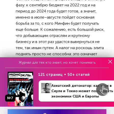
фазу: к сентябрю бюджет на 2022 год и на
период до 2024 года будет готов, а значит,
именно в июле–августе пойдет основная
борьба за то, с кого Минфин будет получать
еще больше. К сожалению, есть большой риск,
что добывающим отраслям и крупному
бизнесу и в этот раз удастся вывернуться не
тем, так иным путем. А налог на роскошь элита
поднять просто не способна: это означает
наложить на себя дополнительное бремя. Хотя
Журнал для тех кто знает, но хочет понимать
именно приведение наших налоговых ставок
для сверхбогатых хотя бы частично к
121 страниц
50+ статей
европейскому уровню позволило бы получать
желаемую Минфином сумму. В этих условиях
Азиатский детонатор: как крах в
мы можем увидеть самый малоэффективный
Сеуле и Токио может похоронить
экономики США и Европы
для бюджета и опасный для всей экономики
№7
№30 (1216)
В номере
шаг: фактическое повышение страховых
19 - 25 июля 2021
взносов.