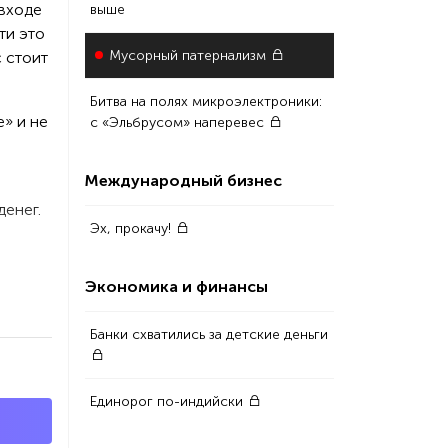
 входе
выше
ти это
Мусорный патернализм
 стоит
Битва на полях микроэлектроники:
» и не
с «Эльбрусом» наперевес
Международный бизнес
денег.
Эх, прокачу!
Экономика и финансы
Банки схватились за детские деньги
Единорог по-индийски