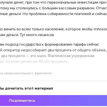
лучали денег, при том что первоначальные инвестиции при
этому мы столкнулись с большим кассовым разрывом. Отчас
тные деньги. Но проблема собираемости платежей и сейчас
о винить во всем только население, которое якобы «плохое
ам деньги. Тут много нюансов.
ам подход государства к формированию тарифа сейчас
ый оператор недособирает два процента от общего объема 
о два процента — это мало. Фактическая усредненная
ас по всем регионам 80‒82 процента.
ец ознакомительного фрагмента
бы дочитать этот материал
Подпишитесь