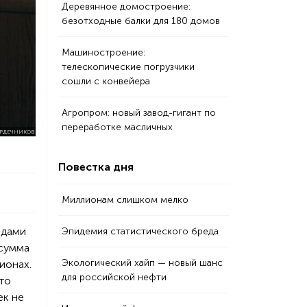
Деревянное домостроение:
безотходные балки для 180 домов
Машиностроение:
телескопические погрузчики
сошли с конвейера
Агропром: новый завод-гигант по
переработке масличных
ЕРДЕЧНИКОВ
Повестка дня
Миллионам слишком мелко
одами
Эпидемия статистического бреда
 сумма
Экологический хайп — новый шанс
гионах.
для российской нефти
это
ек не