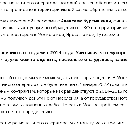
ки регионального оператора, который должен обеспечить ег
, что прописано в территориальной схеме обращения с отх
лемах «мусорной» реформы с
Алексеем Куртишвили
, фина
рая оказывает услуги по обращению с ТКО на территории д
ным оператором в Московской, Ярославской, Тульской и
ащению с отходами с 2014 года. Учитывая, что мусорн
-го, уже можно оценить, насколько она удалась, каки
льшой опыт, и мы уже можем дать некоторые оценки. В Моск
льного оператора, он будет введен с 1 января 2022 года, и 
ным контрактам, которые как раз действуют с 2014‒2015 го
 мы получаем деньги не от населения, а от государственног
 по актам выполненных работ. То есть в Москве проблем со
ока нет по определению.
ачестве регионального оператора, мы столкнулись с тем, что