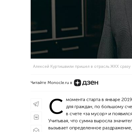
Алексей Куртишвили пришел в отрасль ЖКХ сразу 
Читайте Monocle.ru в
С
момента старта в январе 20
для граждан, по большому сч
в счете «за мусор» и появился
Учитывая, что сумма выросла значите
вызывает определенное раздражение,