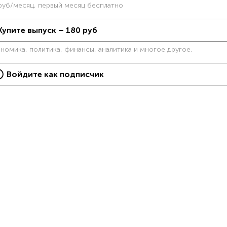
уб/месяц, первый месяц бесплатно
Купите выпуск –
180
руб
ономика, политика, финансы, аналитика и многое другое.
Войдите как подписчик