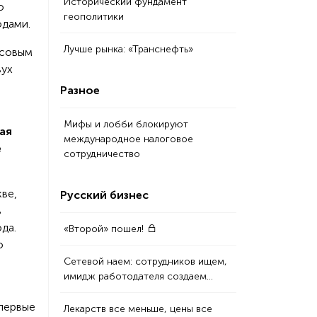
Исторический фундамент
о
геополитики
одами.
Лучше рынка: «Транснефть»
нсовым
вух
Разное
Мифы и лобби блокируют
ая
международное налоговое
е
сотрудничество
ве,
Русский бизнес
в
да.
«Второй» пошел!
о
Сетевой наем: сотрудников ищем,
имидж работодателя создаем…
 первые
Лекарств все меньше, цены все