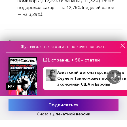
помидоры (+12,27%) и бананы (+11,32%). Резко
подорожал сахар — на 12,76% (неделей ранее
— на 3,29%).
Реклама
Журнал для тех кто знает, но хочет понимать
121 страниц
50+ статей
Читать
или
подписаться
№33
Первый месяц бесплатно
Азиатский детонатор: как крах в
Сеуле и Токио может похоронить
экономики США и Европы
№7
№12 (1245)
В номере
ЧИТАЙТЕ ТАКЖЕ
21 - 27 марта 2022
Подписаться
Месяц подписки
Попробовать
бесплатно
Снова в
печатной версии