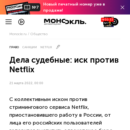
Новый печатный номер уже в
№7
продаже!
№30-33
№7
Monocle.ru
Общество
ПРАВО
САНКЦИИ
NETFLIX
Дела судебные: иск против
Netflix
21 марта 2022, 00:00
С коллективным иском против
стримингового сервиса Netflix,
приостановившего работу в России, от
лица его российских пользователей