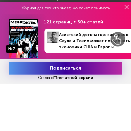
Репакеры, на выход
Журнал для тех кто знает, но хочет понимать
121 страниц
50+ статей
Азиатский детонатор: как крах в
Сеуле и Токио может похоронить
экономики США и Европы
№7
№12 (1245)
В номере
21 - 27 марта 2022
Подписаться
Месяц подписки
Попробовать
бесплатно
Снова в
печатной версии
Попробовать бесплатно
Читать за 180 руб