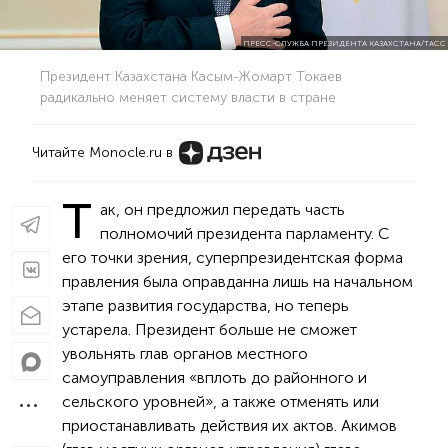
ПРЕСС-СЛУЖБА ПРЕЗИДЕНТА КАЗАХСТАНА/ТАСС
Президент Казахстана Касым-Жомарт Токаев
радикально меняет систему власти в стране
Читайте Monocle.ru в
Т
ак, он предложил передать часть
полномочий президента парламенту. С
его точки зрения, суперпрезидентская форма
правления была оправданна лишь на начальном
этапе развития государства, но теперь
устарела. Президент больше не сможет
увольнять глав органов местного
самоуправления «вплоть до районного и
сельского уровней», а также отменять или
приостанавливать действия их актов. Акимов