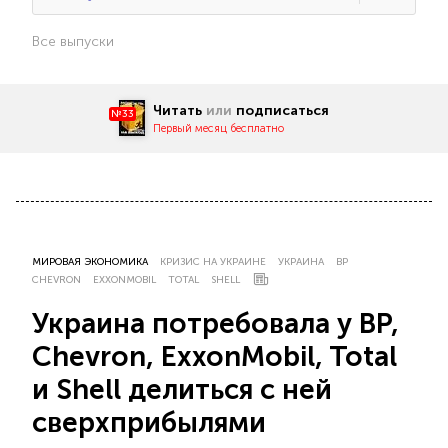
Все выпуски
Читать
или
подписаться
№33
Первый месяц бесплатно
МИРОВАЯ ЭКОНОМИКА
КРИЗИС НА УКРАИНЕ
УКРАИНА
BP
CHEVRON
EXXONMOBIL
TOTAL
SHELL
Украина потребовала у BP,
Chevron, ExxonMobil, Total
и Shell делиться с ней
сверхприбылями