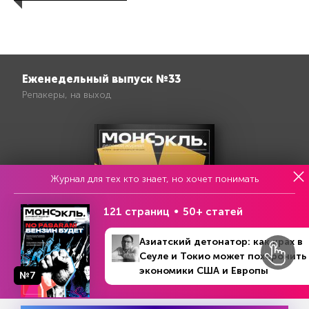
Еженедельный выпуск №33
Репакеры, на выход
Журнал для тех кто знает, но хочет понимать
121 страниц
50+ статей
Азиатский детонатор: как крах в
Сеуле и Токио может похоронить
экономики США и Европы
№7
№14 (1292)
В номере
3 - 9 апреля 2023