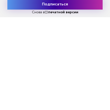
Подписаться
Месяц подписки
Попробовать бесплатно
Попробовать
бесплатно
Снова в
печатной версии
Читать за 180 руб
Еженедельный анонс свежих
материалов и другие новости
Все самое актуальное с доставкой в ваш электронный
ящик.
Подписаться