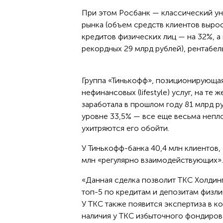
При этом Росбанк — классический уни
рынка (объем средств клиентов вырос
кредитов физических лиц — на 32%, а
рекордных 29 млрд рублей), рентабел
Группа «Тинькофф», позиционирующая
нефинансовых (lifestyle) услуг, на те
заработала в прошлом году 81 млрд ру
уровне 33,5% — все еще весьма непло
ухитряются его обойти.
У Тинькофф-банка 40,4 млн клиентов,
млн «регулярно взаимодействующих».
«Данная сделка позволит ТКС Холдинг
топ-5 по кредитам и депозитам физли
У ТКС также появится экспертиза в к
наличия у ТКС избыточного фондиров