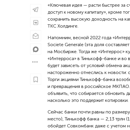
«Ключевая идея — расти быстрее за счет приобретения дополняющих нас компетенций и получить
доступ к новому капиталу», кроме то
сохранить высокую доходность на ка
ТКС Холдинге.
Напомним, весной 2022 года «Интерр
Societe Generale (эта доля составляе
на Мосбирже. Тогда же «Интеррос» ку
«Интерроса» в Тинькофф-банке и во вс
будет зависеть от условий обмена ак
настороженно отнеслись к новости: о
Торги акциями Тинькофф-банка возоб
и превращения в российское МКПАО. 
объявить, что собирается обновить д
насколько это поддержит котировки.
Сейчас банки почти равны по размеру:
место), Тинькофф банка — 2,13 трлн (
обойдет Совкомбанк даже с учетом н