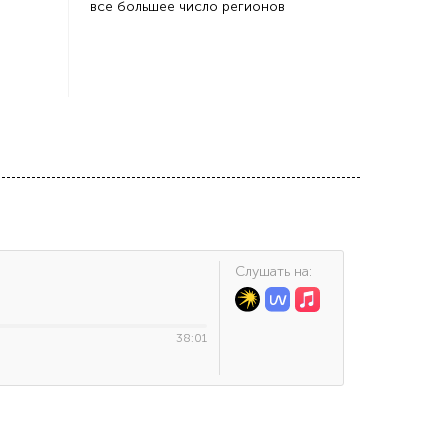
все большее число регионов
Cлушать на:
38:01