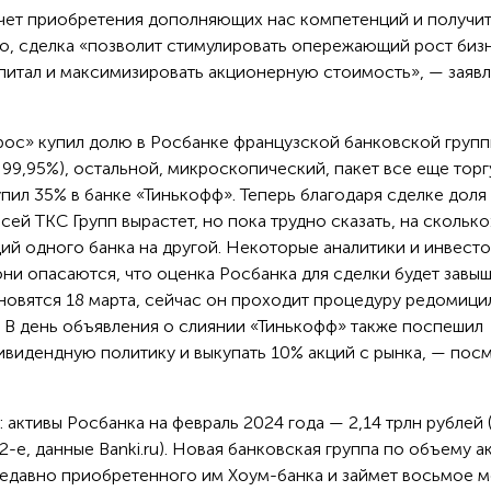
го, сделка «позволит стимулировать опережающий рост биз
питал и максимизировать акционерную стоимость», — заявл
ос» купил долю в Росбанке французской банковской груп
т 99,95%), остальной, микроскопический, пакет все еще тор
пил 35% в банке «Тинькофф». Теперь благодаря сделке доля
ей ТКС Групп вырастет, но пока трудно сказать, на сколько
ций одного банка на другой. Некоторые аналитики и инвест
ни опасаются, что оценка Росбанка для сделки будет завыш
новятся 18 марта, сейчас он проходит процедуру редомици
В день объявления о слиянии «Тинькофф» также поспешил
ивидендную политику и выкупать 10% акций с рынка, — пос
 активы Росбанка на февраль 2024 года — 2,14 трлн рублей 
12-е, данные Banki.ru). Новая банковская группа по объему а
едавно приобретенного им Хоум-банка и займет восьмое м