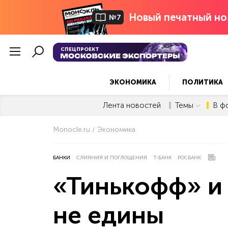
Новый печатный но
№7
СПЕЦПРОЕКТ
ЭКОНОМИКА
ПОЛИТИКА
Лента новостей
Темы
В ф
Monocle.ru
Экономика
БАНКИ
СЛИЯНИЯ И ПОГЛОЩЕНИЯ
Т-БАНК
РОСБАНК
«Тинькофф» и 
не едины