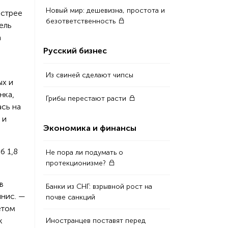
Новый мир: дешевизна, простота и
ыстрее
безответственность
ель
а
Русский бизнес
Из свиней сделают чипсы
ых и
нка,
Грибы перестают расти
ась на
 и
Экономика и финансы
б 1,8
Не пора ли подумать о
протекционизме?
в
Банки из СНГ: взрывной рост на
пнис. —
почве санкций
етом
к
Иностранцев поставят перед