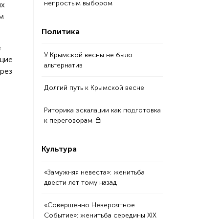
непростым выбором
ых
м
Политика
е
У Крымской весны не было
ущие
альтернатив
ерез
Долгий путь к Крымской весне
Риторика эскалации как подготовка
к переговорам
Культура
«Замужняя невеста»: женитьба
двести лет тому назад
«Совершенно Невероятное
Событие»: женитьба середины XIX