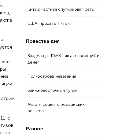
Китай: частная спутниковая сеть
неса,
яют в
США: продать TikTok
пы
Повестка дня
гуется
Владельцы ЧЭМК лишаются акций и
: все
денег
оры
ена.
Пол-острова невезения
ляции
Ближневосточный тупик
мотрим,
Alstom сошел с российских
рельсов
(11-е
ктивов
Разное
есто.