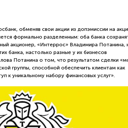
сбанк, обменяв свои акции из допэмиссии на акц
нется формально разделенным: оба банка сохраня
иный акционер, «Интеррос» Владимира Потанина, 
их банка, настолько разные у их бизнесов
лова Потанина о том, что результатом сделки «
ской группы, способной обеспечить клиентам как
туп к уникальному набору финансовых услуг».