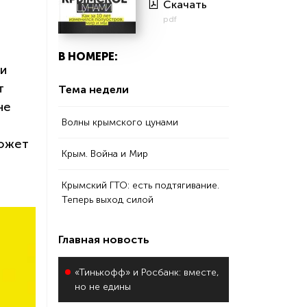
Скачать
pdf
В НОМЕРЕ:
ии
т
Тема недели
не
Волны крымского цунами
может
Крым. Война и Мир
Крымский ГТО: есть подтягивание.
Теперь выход силой
Главная новость
«Тинькофф» и Росбанк: вместе,
но не едины