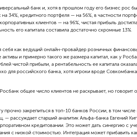
версальный банк и, хотя в прошлом году его бизнес рос б
 на 34%, кредитного портфеля — на 56%, в частности портф
 корпоративных клиентов — на 96%, чистая прибыль достигл
ьность его капитала составила достаточно скромные 13%.
 себя как ведущий онлайн-провайдер розничных финансов
 же активы и примерно такого же размера капитал, как у Росба
блей чистой прибыли, а рентабельность ее капитала оказал
хо для российского банка, хотя игроки вроде Совкомбанка
 Росбанк общее число клиентов не раскрывает, но говорит о
у прочно закрепиться в топ-10 банков России, в том числе 
ц, — рассуждает старший аналитик Альфа-банка Евгений Ки
орпоративном кредитовании. Это может дать синергию с уч
ания с низкой стоимостью. Интеграция может прибавить ка