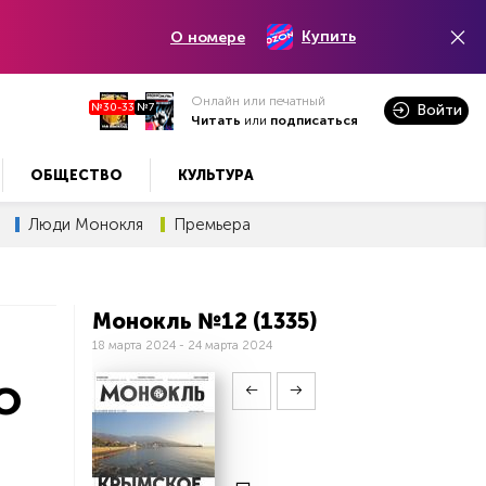
Купить
О номере
Онлайн или печатный
№30-33
№7
Войти
Читать
или
подписаться
ОБЩЕСТВО
КУЛЬТУРА
Люди Монокля
Премьера
Монокль №12 (1335)
18 марта 2024 - 24 марта 2024
о