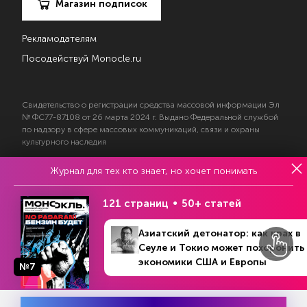
Магазин подписок
Рекламодателям
Посодействуй Monocle.ru
Свидетельство о регистрации средства массовой информации Эл
№ ФС77-87108 от 26 марта 2024 г. Выдано Федеральной службой
по надзору в сфере массовых коммуникаций, связи и охраны
культурного наследия
Журнал для тех кто знает, но хочет понимать
© 2017—2026 АНО «Творческий коллектив Эксперт»
Политика конфиденциальности
121 страниц
50+ статей
Условия использования материалов
Согласие на обработку персональных данных
Азиатский детонатор: как крах в
Сеуле и Токио может похоронить
экономики США и Европы
№7
№14 (1382)
В номере
31 марта - 6 апреля 2025
На информационном ресурсе применяются