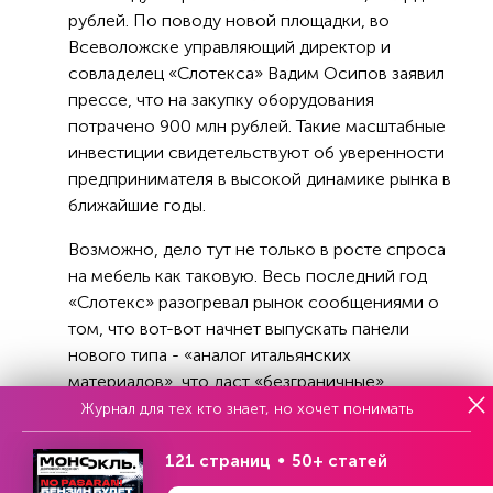
рублей. По поводу новой площадки, во
Всеволожске управляющий директор и
совладелец «Слотекса» Вадим Осипов заявил
прессе, что на закупку оборудования
потрачено 900 млн рублей. Такие масштабные
инвестиции свидетельствуют об уверенности
предпринимателя в высокой динамике рынка в
ближайшие годы.
Возможно, дело тут не только в росте спроса
на мебель как таковую. Весь последний год
«Слотекс» разогревал рынок сообщениями о
том, что вот-вот начнет выпускать панели
нового типа - «аналог итальянских
материалов», что даст «безграничные»
возможности дизайнерам. А речь идёт о том,
Журнал для тех кто знает, но хочет понимать
что технология HPL никогда не стояла на
месте и за последние годы снова далеко ушла
121 страниц
50+ статей
вперёд.