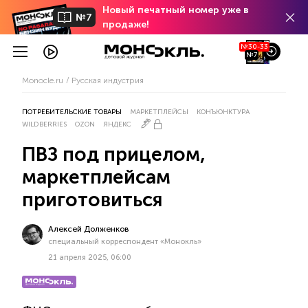
Новый печатный номер уже в
№7
продаже!
№30-33
№7
Monocle.ru
Русская индустрия
ПОТРЕБИТЕЛЬСКИЕ ТОВАРЫ
МАРКЕТПЛЕЙСЫ
КОНЪЮНКТУРА
WILDBERRIES
OZON
ЯНДЕКС
ПВЗ под прицелом,
маркетплейсам
приготовиться
Алексей Долженков
специальный корреспондент «Монокль»
21 апреля 2025, 06:00