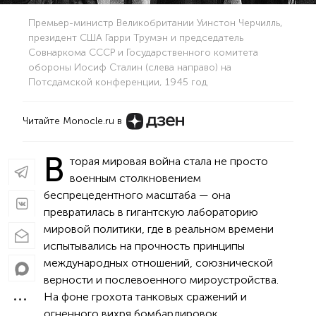
Премьер-министр Великобритании Уинстон Черчилль,
президент США Гарри Трумэн и председатель
Совнаркома СССР и Государственного комитета
обороны Иосиф Сталин (слева направо) на
Потсдамской конференции, 1945 год
Читайте Monocle.ru в
В
торая мировая война стала не просто
военным столкновением
беспрецедентного масштаба — она
превратилась в гигантскую лабораторию
мировой политики, где в реальном времени
испытывались на прочность принципы
международных отношений, союзнической
верности и послевоенного мироустройства.
На фоне грохота танковых сражений и
огненного вихря бомбардировок