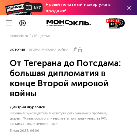
Новый печатный номер уже в
№7
продаже!
№30-33
№7
Monocle.ru
Общество
ИСТОРИЯ
ВТОРАЯ МИРОВАЯ ВОЙНА
От Тегерана до Потсдама:
большая дипломатия в
конце Второй мировой
войны
Дмитрий Журавлев
Научный руководитель Института региональных проблем,
доцент Финансового университета при правительстве РФ,
кандидат политически наук.
5 мая 2025, 06:00