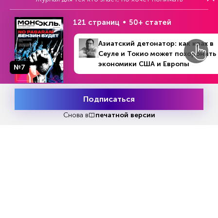
121 страниц
50+ статей
НОВОСТИ ПАРТНЕРОВ
Азиатский детонатор: как крах в
Сеуле и Токио может похоронить
экономики США и Европы
№7
№19 (1387)
В номере
5 - 12 мая 2025
Подписаться
Месяц подписки
Попробовать
бесплатно
Снова в
печатной версии
Трамп: у Ирана осталась
Испанские слизни зах
последняя возможность
территорию России
подписать мир с США
URA.NEWS
INFOX.RU