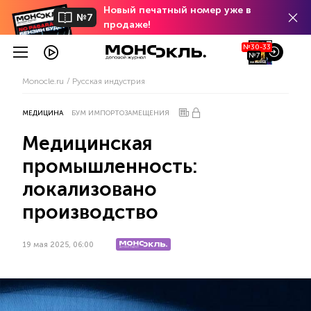
Новый печатный номер уже в
№7
продаже!
№30-33
№7
Monocle.ru
Русская индустрия
МЕДИЦИНА
БУМ ИМПОРТОЗАМЕЩЕНИЯ
Медицинская
промышленность:
локализовано
производство
19 мая 2025, 06:00