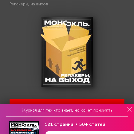
Репакеры, на выход
Попробовать бесплатно
Журнал для тех кто знает, но хочет понимать
121 страниц
50+ статей
Читать за 180 руб