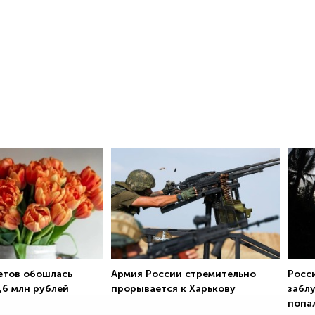
етов обошлась
Армия России стремительно
Росс
,6 млн рублей
прорывается к Харькову
забл
попа