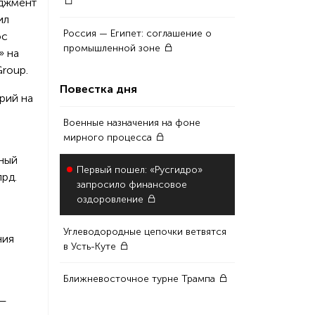
еджмент
ил
Россия — Египет: соглашение о
ос
промышленной зоне
» на
Group.
Повестка дня
рий на
Военные назначения на фоне
мирного процесса
ьный
Первый пошел: «Русгидро»
лрд.
запросило финансовое
оздоровление
Углеводородные цепочки ветвятся
ния
в Усть-Куте
Ближневосточное турне Трампа
 —