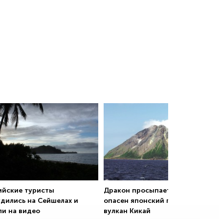
ийские туристы
Дракон просыпается: чем
удились на Сейшелах и
опасен японский подводный
ли на видео
вулкан Кикай