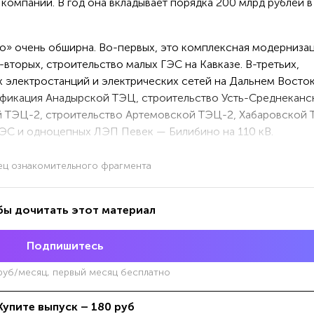
омпании. В год она вкладывает порядка 200 млрд рублей в
» очень обширна. Во-первых, это комплексная модерниза
вторых, строительство малых ГЭС на Кавказе. В-третьих,
 электростанций и электрических сетей на Дальнем Восток
ификация Анадырской ТЭЦ, строительство Усть-Среднеканс
й ТЭЦ-2, строительство Артемовской ТЭЦ-2, Хабаровской 
ЭС и одноцепных ЛЭП Певек — Билибино на 110 кВ.
ец ознакомительного фрагмента
бы дочитать этот материал
Подпишитесь
уб/месяц, первый месяц бесплатно
Купите выпуск –
180
руб