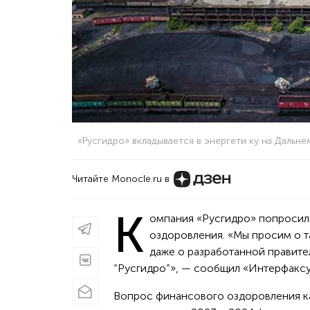
«Русгидро» вкладывается в энергети ку на Дальн
Читайте Monocle.ru в
К
омпания «Русгидро» попросил
оздоровления. «Мы просим о т
даже о разработанной правит
“Русгидро”», — сообщил «Интерфаксу
Вопрос финансового оздоровления ка