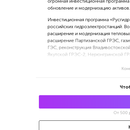
огромная инвестиционная программа к
обновление и модернизацию активов.
Инвестиционная программа «Русгидро
российских гидроэлектростанций. Во-
расширение и модернизация тепловых
расширение Партизанской ГРЭС, газ
ГЭС, реконструкция Владивостокско
Якутской ГРЭС-2, Нерюнгринской ГР
Кон
Что
От
500
р