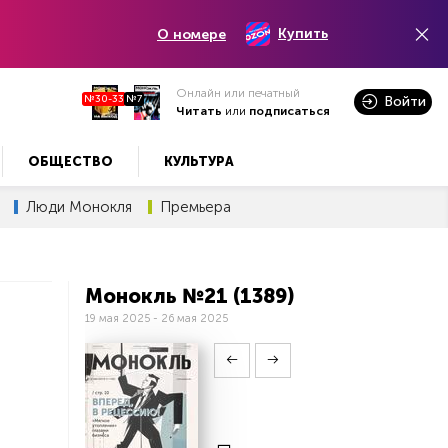
Купить
О номере
Онлайн или печатный
№30-33
№7
Войти
Читать
или
подписаться
ОБЩЕСТВО
КУЛЬТУРА
Люди Монокля
Премьера
Монокль №21 (1389)
19 мая 2025 - 26 мая 2025