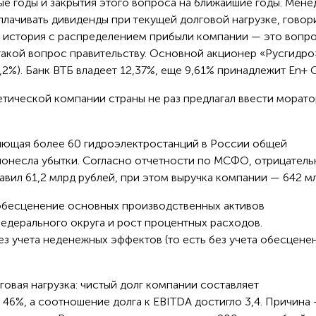
ые годы и закрытия этого вопроса на ближайшие годы. Мен
лачивать дивиденды при текущей долговой нагрузке, говор
то история с распределением прибыли компании — это вопр
такой вопрос правительству. Основной акционер «Русгидро
2%). Банк ВТБ владеет 12,37%, еще 9,61% принадлежит En+ 
ической компании страны не раз предлагал ввести морато
яющая более 60 гидроэлектростанций в России общей
понесла убытки. Согласно отчетности по МСФО, отрицател
авил 61,2 млрд рублей, при этом выручка компании — 642 м
обесценение основных производственных активов
дерального округа и рост процентных расходов.
з учета неденежных эффектов (то есть без учета обесцене
говая нагрузка: чистый долг компании составляет
а 46%, а соотношение долга к EBITDA достигло 3,4. Причина