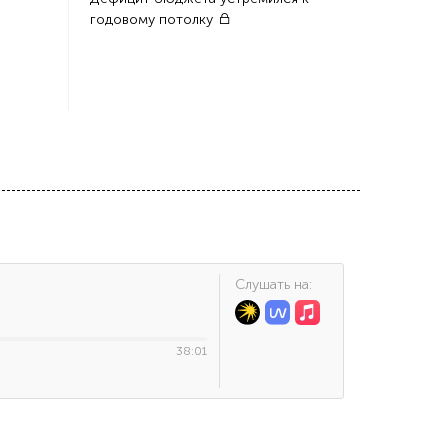
годовому потолку
Cлушать на:
38:01