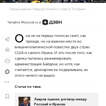
PHOTOBANK
Празднование Навруза (Нового года) в Тегеране
Читайте Monocle.ru в
О
на не на первых полосах газет, как
прежде, но на важном месте во
внешнеполитической повестке двух стран:
США и самого Ирана. И это после того, как
сделку пыталась реанимировать
администрация Байдена, но хотя, как
считается, демпартия ее подерживала, из
этого ничего не вышло.
Статья по теме:
Лавров оценил договор между
Россией и Ираном