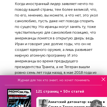
Когда иностранный лидер заявляет нечто по
поводу вашей страны, тем более великой, что,
по его, мнению, вы можете, а что нет, это укол
самолюбию, пусть даже нет повода спорить
по существу. Но иранцы могут занять ту, тоже
чувствительную для самолюбия позицию, что
американцы ломятся в открытую дверь: ведь
Иран и говорит уже долгие годы, что он не
создает ядерного оружия, а лишь развивает
мирную атомную программу. И это
американцы во время предыдущего
президентства Трампа, а не Тегеран вышли
ровно семь лет года назад, в мае 2018 года из
тогдашней ядерной сделки — Совместного
Журнал для тех кто знает, но хочет понимать
всеобъемлющего плана действий (СВПД),
заключенной в 2015 года.
121 страниц
50+ статей
Так что иранцы могут сказать это американцам.
Азиатский детонатор: как крах в
А что они при этом думают, этого не знает
Сеуле и Токио может похоронить