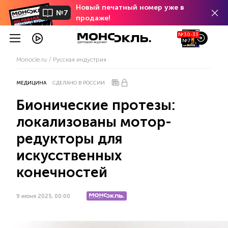
Новый печатный номер уже в
№7
продаже!
№30-33
№7
Monocle.ru
Русская индустрия
МЕДИЦИНА
СДЕЛАНО В РОССИИ
Бионические протезы:
локализованы мотор-
редукторы для
искусственных
конечностей
9 июня 2025, 00:00