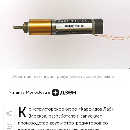
Обратный инжиниринг редукторов прошел успешно
Читайте Monocle.ru в
К
онструкторское бюро «Карфидов Лаб»
(Москва) разработало и запускает
производство двух мотор-редукторов со
встроенным энкодером для протезов