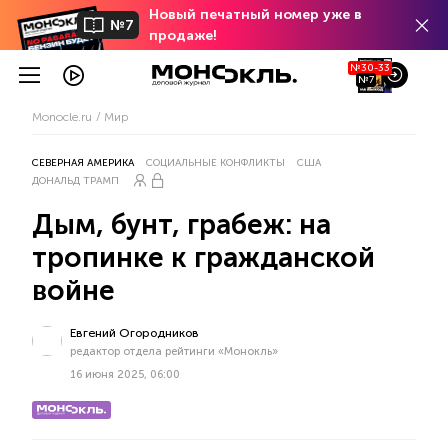
Новый печатный номер уже в
№7
продаже!
№30-33
№7
Monocle.ru
Мир
СЕВЕРНАЯ АМЕРИКА
СОЦИАЛЬНЫЕ КОНФЛИКТЫ
США
ДОНАЛЬД ТРАМП
Дым, бунт, грабеж: на
тропинке к гражданской
войне
Евгений Огородников
редактор отдела рейтинги «Монокль»
16 июня 2025, 06:00