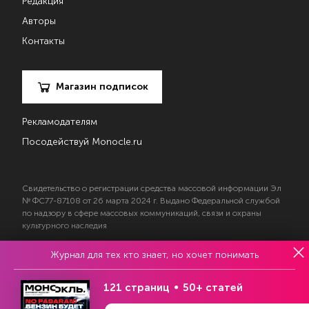
Редакция
Авторы
Контакты
Магазин подписок
Рекламодателям
Посодействуй Monocle.ru
Свидетельство о регистрации средства массовой информации Эл
№ ФС77-87108 от 26 марта 2024 г. Выдано Федеральной службой
по надзору в сфере массовых коммуникаций, связи и охраны
культурного наследия
Журнал для тех кто знает, но хочет понимать
© 2017—2026 АНО «Творческий коллектив Эксперт»
Политика конфиденциальности
121 страниц
50+ статей
Условия использования материалов
Согласие на обработку персональных данных