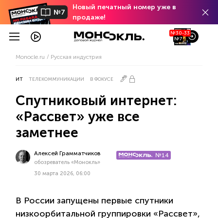
Новый печатный номер уже в
№7
продаже!
№30-33
№7
Monocle.ru
Русская индустрия
ИТ
ТЕЛЕКОММУНИКАЦИИ
В ФОКУСЕ
Спутниковый интернет:
«Рассвет» уже все
заметнее
Алексей Грамматчиков
№14
обозреватель «Монокль»
30 марта 2026, 06:00
В России запущены первые спутники
низкоорбитальной группировки «Рассвет»,