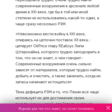
современные вооружения в арсенале любой
армии в ХХI веке, где бы в той или иной
степени не использовались какой-то один, а
чаще сразу несколько РЗМ.
«Невозможно вести войну в XXI веке,
опираясь на цепочки поставок ХХ века,-
цитирует OilPrice главу REalloys Липи
Штернхайма, которого трудно заподозрить в
том, что он не знает, о чем говорит.-
Современные вооружения очень сильно
зависят от материалов, которые трудно найти,
добыть и очистить, а также заменить, когда их
запасы начинают истощаться».
Тема дефицита РЗМ и то, что Пекин все чаще
использует их для достижения своих
политических целей, для Запада, включая,
Журнал для тех кто знает, но хочет понимать
естественно, США, конечно, не нова.