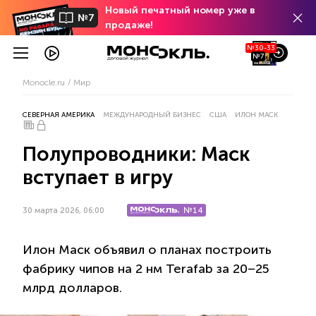
Новый печатный номер уже в
№7
продаже!
№30-33
№7
Monocle.ru
Мир
СЕВЕРНАЯ АМЕРИКА
МЕЖДУНАРОДНЫЙ БИЗНЕС
США
ИЛОН МАСК
Полупроводники: Маск
вступает в игру
№14
30 марта 2026, 06:00
Илон Маск объявил о планах построить
фабрику чипов на 2 нм Terafab за 20–25
млрд долларов.