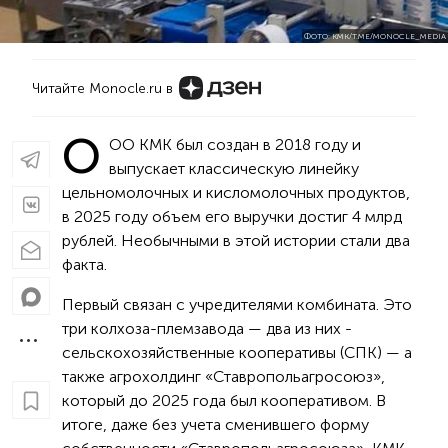
ФОТО: КМК/T.ME/MONOCLE_MEDIA
Читайте Monocle.ru в
О
ОО КМК был создан в 2018 году и
выпускает классическую линейку
цельномолочных и кисломолочных продуктов,
в 2025 году объем его выручки достиг 4 млрд
рублей. Необычными в этой истории стали два
факта.
Первый связан с учредителями комбината. Это
три колхоза-племзавода — два из них -
сельскохозяйственные кооперативы (СПК) — а
также агрохолдинг «Ставропольагросоюз»,
который до 2025 года был кооперативом. В
итоге, даже без учета сменившего форму