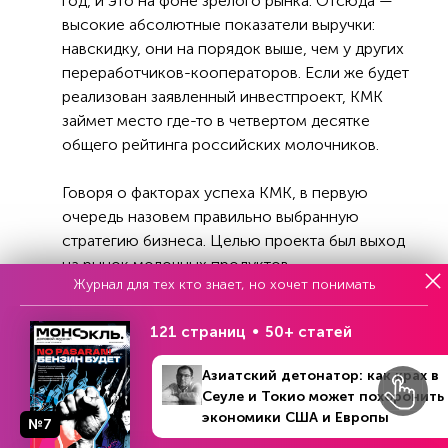
год, и это на фоне зрелого рынка. Отсюда —
высокие абсолютные показатели выручки:
навскидку, они на порядок выше, чем у других
переработчиков-кооператоров. Если же будет
реализован заявленный инвестпроект, КМК
займет место где-то в четвертом десятке
общего рейтинга российских молочников.
Говоря о факторах успеха КМК, в первую
очередь назовем правильно выбранную
стратегию бизнеса. Целью проекта был выход
на рынок молочных продуктов
Журнал для тех кто знает, но хочет понимать
«беспрецедентного», премиального качества.
И это понятно, поскольку учредители КМК
121 страниц
50+ статей
сами контролируют производство по всей
цепочке, начиная от кормовой базы для КРС.
Азиатский детонатор: как крах в
Кстати, вскоре после запуска молкомбината
Сеуле и Токио может похоронить
«Ставропольагросоюз», в чьих хозяйствах
экономики США и Европы
№7
выращивается 10 видов сельхозкультур,
№25 (1438)
В номере