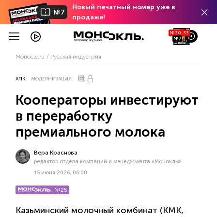
Новый печатный номер уже в
№7
продаже!
№30-33
№7
Monocle.ru
Русская индустрия
АПК
МОДЕРНИЗАЦИЯ
Кооператоры инвестируют
в переработку
премиального молока
Вера Краснова
редактор отдела компаний и менеджмента «Монокль»
15 июня 2026, 06:00
№25
Казьминский молочный комбинат (КМК,