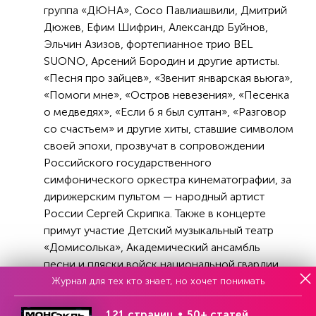
группа «ДЮНА», Сосо Павлиашвили, Дмитрий
Дюжев, Ефим Шифрин, Александр Буйнов,
Эльчин Азизов, фортепианное трио BEL
SUONO, Арсений Бородин и другие артисты.
«Песня про зайцев», «Звенит январская вьюга»,
«Помоги мне», «Остров невезения», «Песенка
о медведях», «Если б я был султан», «Разговор
со счастьем» и другие хиты, ставшие символом
своей эпохи, прозвучат в сопровождении
Российского государственного
симфонического оркестра кинематографии, за
дирижерским пультом — народный артист
России Сергей Скрипка. Также в концерте
примут участие Детский музыкальный театр
«Домисолька», Академический ансамбль
песни и пляски войск национальной гвардии
Российской Федерации и артисты
Журнал для тех кто знает, но хочет понимать
Московского музыкально-драматического
121 страниц
50+ статей
цыганского театр «РОМЭН». Узнаваемую с