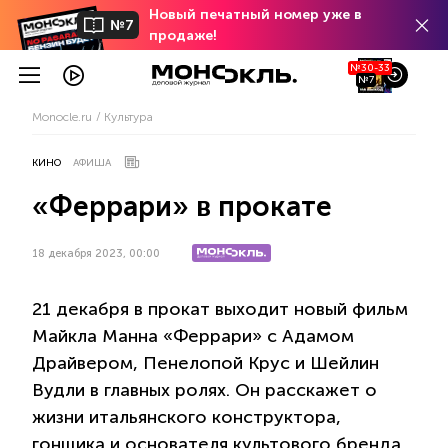
Новый печатный номер уже в
№7
продаже!
№30-33
№7
Monocle.ru
Культура
КИНО
АФИША
«Феррари» в прокате
18 декабря 2023, 00:00
21 декабря в прокат выходит новый фильм
Майкла Манна «Феррари» с Адамом
Драйвером, Пенелопой Крус и Шейлин
Вудли в главных ролях. Он расскажет о
жизни итальянского конструктора,
гонщика и основателя культового бренда.