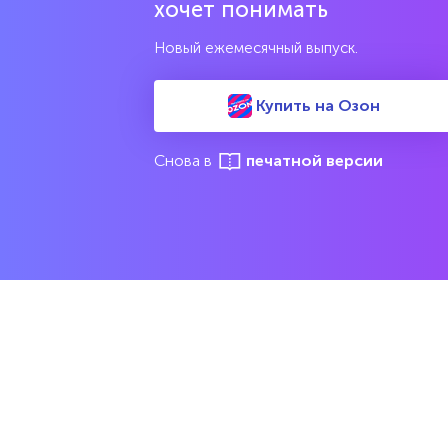
хочет понимать
Новый ежемесячный выпуск.
НОВОСТИ ПАРТНЕРОВ
Купить на Озон
Снова в
печатной версии
М
Еженедельный выпуск №33
Репакеры, на выход