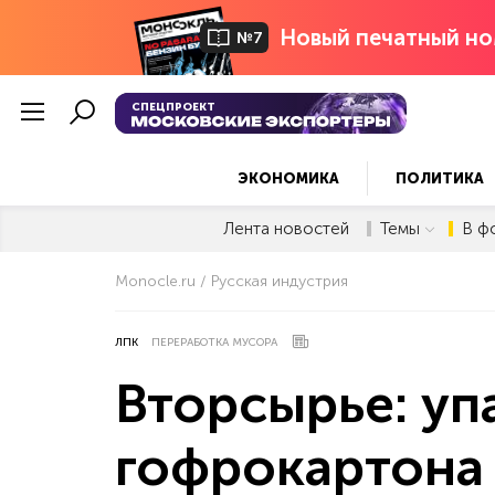
Новый печатный но
№7
СПЕЦПРОЕКТ
ЭКОНОМИКА
ПОЛИТИКА
Лента новостей
Темы
В ф
Monocle.ru
Русская индустрия
ЛПК
ПЕРЕРАБОТКА МУСОРА
Вторсырье: уп
гофрокартона 