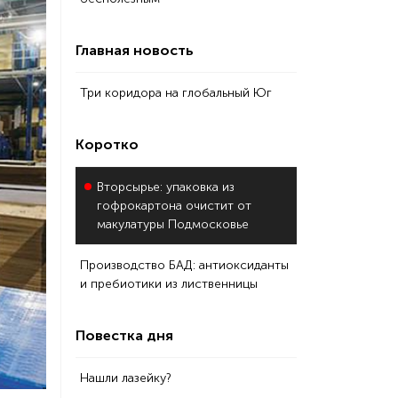
Главная новость
Три коридора на глобальный Юг
Коротко
Вторсырье: упаковка из
гофрокартона очистит от
макулатуры Подмосковье
Производство БАД: антиоксиданты
и пребиотики из лиственницы
Повестка дня
Нашли лазейку?