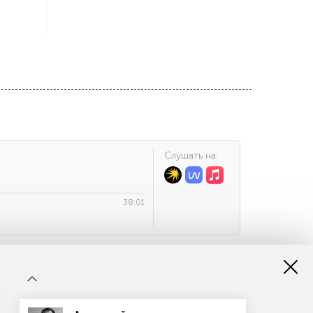
Cлушать на:
38:01