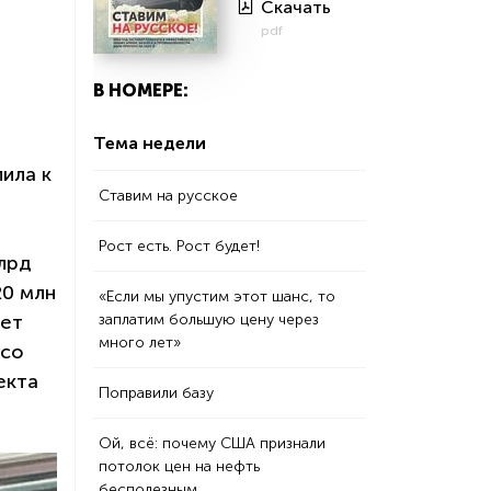
Скачать
pdf
В НОМЕРЕ:
Тема недели
ила к
Ставим на русское
Рост есть. Рост будет!
лрд
20 млн
«Если мы упустим этот шанс, то
заплатим большую цену через
дет
много лет»
 со
екта
Поправили базу
Ой, всё: почему США признали
потолок цен на нефть
бесполезным