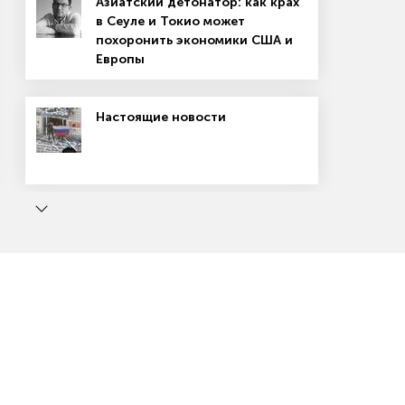
Азиатский детонатор: как крах
в Сеуле и Токио может
похоронить экономики США и
Европы
Настоящие новости
ь
Маркетплейсы: вход не для всех
Как победить на маркетплейсе
лов и другие новости