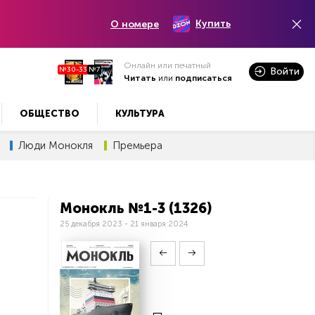
Купить
О номере
Онлайн или печатный
№30-33
№7
Войти
Читать
или
подписаться
ОБЩЕСТВО
КУЛЬТУРА
Люди Монокля
Премьера
Монокль №1-3 (1326)
25 декабря 2023 - 21 января 2024